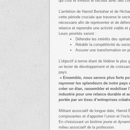
qui croit et investit le secteur avec des c
L’ambition de Hamid Bentahar et de Hich
cette période cruciale que traverse le sect
nécessaire afin de représenter et de défe
relance et reprendre une activité viable et
Leurs priorités seront :
Défendre les intérêts des opérate
Rétablir la compétitivité du sect
Assurer une transformation en p
L’objectif à terme étant de fédérer le plus
un levier de développement et de croissan
pays.
« Ensemble, nous serons plus forts pour
rayonner les splendeurs de notre pays 
créer un élan, rassembler et mobiliser
industrie pour une relance durable et au
portée par un tissu d’entreprises créativ
Militant associatif de longue date, Hamid
composantes et d’apporter l’union et l’incl
En choisissant un binôme jeune et dynamiq
milieu associatif de la profession.