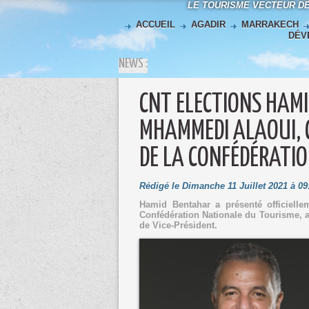
LE TOURISME VECTEUR D
ACCUEIL
AGADIR
MARRAKECH
DÉV
NEWS :
CNT ELECTIONS HAM
MHAMMEDI ALAOUI, C
DE LA CONFÉDÉRATI
Rédigé le Dimanche 11 Juillet 2021 à 09
Hamid Bentahar a présenté officielle
Confédération Nationale du Tourisme,
de Vice-Président.