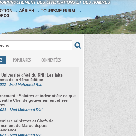
 RAPPROCHEMENT DES CIVILISATIONS ET DES HOMMES
OTION
AÉRIEN
TOURISME RURAL
OPOS
ES
POPULAIRES
COMMENTÉES
 Université d’été du RNI: Les faits
nts de la 4ème édition
2022
-
Med Mohamed Rial
nement : Salaires et indemnités: ce que
vent le Chef de gouvernement et ses
res
2021
-
Med Mohamed Rial
emiers ministres et Chefs de
rnement du Maroc depuis
pendance
2021
-
Med Mohamed Rial