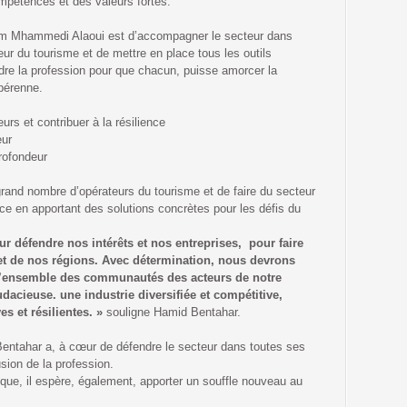
ompétences et des valeurs fortes.
am Mhammedi Alaoui est d’accompagner le secteur dans
eur du tourisme et de mettre en place tous les outils
ndre la profession pour que chacun, puisse amorcer la
 pérenne.
urs et contribuer à la résilience
eur
rofondeur
 grand nombre d’opérateurs du tourisme et de faire du secteur
ce en apportant des solutions concrètes pour les défis du
 défendre nos intérêts et nos entreprises, pour faire
et de nos régions. Avec détermination, nous devrons
 l’ensemble des communautés des acteurs de notre
dacieuse. une industrie diversifiée et compétitive,
es et résilientes. »
souligne Hamid Bentahar.
 Bentahar a, à cœur de défendre le secteur dans toutes ses
usion de la profession.
ue, il espère, également, apporter un souffle nouveau au