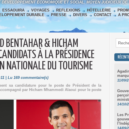
E DÉVELOPPEMENT ÉCONOMIQUE ET SOCIAL. MOYEN JUDICIEUX DE
ESSAOUIRA
VOYAGES
REFLEXIONS
HÔTELLERIE
PROM
ELOPPEMENT DURABLE
PRESSE
DIVERS
CONTACT
A PR
ID BENTAHAR & HICHAM
ANDIDATS À LA PRÉSIDENCE
RÉCENT
ON NATIONALE DU TOURISME
Agadir
marqua
:11 | Lu 169 commentaire(s)
11/09/
ment sa candidature pour le poste de Président de la
 accompagné par Hicham Mhammedi Alaoui pour le poste
Gouver
perçoi
minist
14/10/
Les Pr
gouve
l’Indé
14/09/