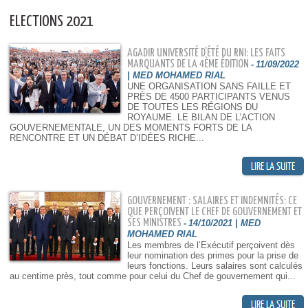
ELECTIONS 2021
AGADIR UNIVERSITÉ D’ÉTÉ DU RNI: LES FAITS
MARQUANTS DE LA 4ÈME ÉDITION
-
11/09/2022
| MED MOHAMED RIAL
UNE ORGANISATION SANS FAILLE ET
PRÈS DE 4500 PARTICIPANTS VENUS
DE TOUTES LES RÉGIONS DU
ROYAUME. LE BILAN DE L’ACTION
GOUVERNEMENTALE, UN DES MOMENTS FORTS DE LA
RENCONTRE ET UN DÉBAT D’IDÉES RICHE...
GOUVERNEMENT : SALAIRES ET INDEMNITÉS: CE
QUE PERÇOIVENT LE CHEF DE GOUVERNEMENT ET
SES MINISTRES
-
14/10/2021 | MED
MOHAMED RIAL
Les membres de l’Exécutif perçoivent dès
leur nomination des primes pour la prise de
leurs fonctions. Leurs salaires sont calculés
au centime près, tout comme pour celui du Chef de gouvernement qui...