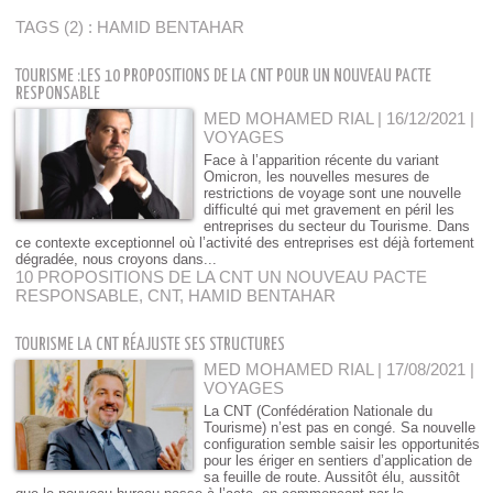
TAGS (2) : HAMID BENTAHAR
TOURISME :LES 10 PROPOSITIONS DE LA CNT POUR UN NOUVEAU PACTE
RESPONSABLE
MED MOHAMED RIAL | 16/12/2021
|
VOYAGES
Face à l’apparition récente du variant
Omicron, les nouvelles mesures de
restrictions de voyage sont une nouvelle
difficulté qui met gravement en péril les
entreprises du secteur du Tourisme. Dans
ce contexte exceptionnel où l’activité des entreprises est déjà fortement
dégradée, nous croyons dans...
10 PROPOSITIONS DE LA CNT UN NOUVEAU PACTE
RESPONSABLE
,
CNT
,
HAMID BENTAHAR
TOURISME LA CNT RÉAJUSTE SES STRUCTURES
MED MOHAMED RIAL | 17/08/2021
|
VOYAGES
La CNT (Confédération Nationale du
Tourisme) n’est pas en congé. Sa nouvelle
configuration semble saisir les opportunités
pour les ériger en sentiers d’application de
sa feuille de route. Aussitôt élu, aussitôt