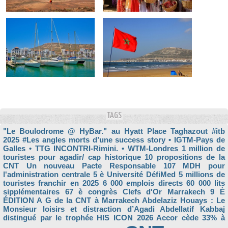
TAGS
"Le Boulodrome @ HyBar." au Hyatt Place Taghazout
#itb
2025
#Les angles morts d’une success story
• IGTM-Pays de
Galles
• TTG INCONTRI-Rimini.
• WTM-Londres
1 million de
touristes pour agadir/ cap historique
10 propositions de la
CNT Un nouveau Pacte Responsable
107 MDH pour
l'administration centrale
5 è Université DéfiMed
5 millions de
touristes franchir en 2025
6 000 emplois directs
60 000 lits
sipplémentaires
67 è congrès Clefs d'Or Marrakech
9 È
ÉDITION
A G de la CNT à Marrakech
Abdelaziz Houays : Le
Monsieur loisirs et distraction d’Agadi
Abdellatif Kabbaj
distingué par le trophée HIS ICON 2026
Accor cède 33% à