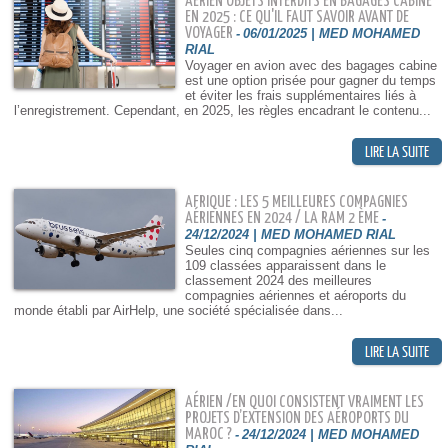
AÉRIEN OBJETS INTERDITS EN BAGAGES CABINE
EN 2025 : CE QU'IL FAUT SAVOIR AVANT DE
VOYAGER
-
06/01/2025 | MED MOHAMED
RIAL
Voyager en avion avec des bagages cabine
est une option prisée pour gagner du temps
et éviter les frais supplémentaires liés à
l’enregistrement. Cependant, en 2025, les règles encadrant le contenu...
AFRIQUE : LES 5 MEILLEURES COMPAGNIES
AÉRIENNES EN 2024 / LA RAM 2 ÈME
-
24/12/2024 | MED MOHAMED RIAL
Seules cinq compagnies aériennes sur les
109 classées apparaissent dans le
classement 2024 des meilleures
compagnies aériennes et aéroports du
monde établi par AirHelp, une société spécialisée dans...
AÉRIEN /EN QUOI CONSISTENT VRAIMENT LES
PROJETS D’EXTENSION DES AÉROPORTS DU
MAROC ?
-
24/12/2024 | MED MOHAMED