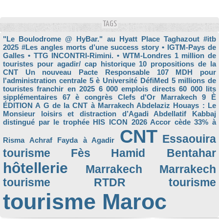
TAGS
"Le Boulodrome @ HyBar." au Hyatt Place Taghazout
#itb
2025
#Les angles morts d’une success story
• IGTM-Pays de
Galles
• TTG INCONTRI-Rimini.
• WTM-Londres
1 million de
touristes pour agadir/ cap historique
10 propositions de la
CNT Un nouveau Pacte Responsable
107 MDH pour
l'administration centrale
5 è Université DéfiMed
5 millions de
touristes franchir en 2025
6 000 emplois directs
60 000 lits
sipplémentaires
67 è congrès Clefs d'Or Marrakech
9 È
ÉDITION
A G de la CNT à Marrakech
Abdelaziz Houays : Le
Monsieur loisirs et distraction d’Agadi
Abdellatif Kabbaj
distingué par le trophée HIS ICON 2026
Accor cède 33% à
CNT
Essaouira
Risma
Achraf Fayda à Agadir
tourisme
Fès
Hamid Bentahar
hôtellerie
Marrakech
Marrakech
tourisme
RTDR
tourisme
tourisme Maroc