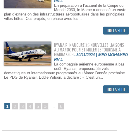
RIAL
En préparation à l’accueil de la Coupe du
Monde 2030, le Maroc a annoncé un vaste
plan d’extension des infrastructures aéroportuaires dans les principales
villes hôtes. Ces projets, en phase avec les...
RYANAIR INAUGURE 35 NOUVELLES LIAISONS
AU MAROC POUR STIMULER LE TOURISME À
MARRAKECH
-
30/11/2024 | MED MOHAMED
RIAL
La compagnie aérienne européenne à bas
coût, Ryanair, proposera 35 vols
domestiques et internationaux programmés au Maroc l’année prochaine.
Le PDG de Ryanair, Eddie Wilson, a déclaré : « C’est un...
1
2
3
4
5
»
...
6