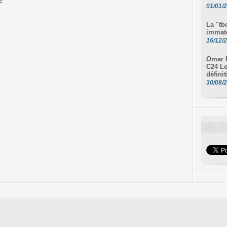
01/01/
La "tb
immaté
16/12/
Omar H
C24 Le
défini
30/08/