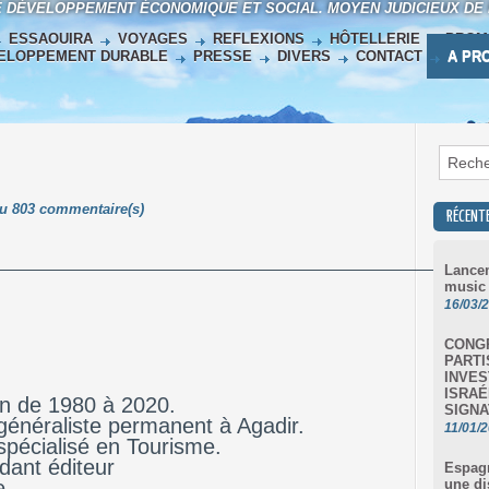
E DÉVELOPPEMENT ÉCONOMIQUE ET SOCIAL. MOYEN JUDICIEUX DE
ESSAOUIRA
VOYAGES
REFLEXIONS
HÔTELLERIE
PROM
ELOPPEMENT DURABLE
PRESSE
DIVERS
CONTACT
A PR
Lu 803 commentaire(s)
RÉCENT
Lancem
music
16/03/
CONGR
PART
INVES
ISRAÉ
on de 1980 à 2020.
SIGNA
généraliste permanent à Agadir.
11/01/
spécialisé en Tourisme.
dant éditeur
Espagn
e
une di