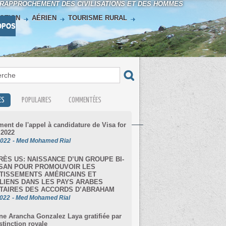
 RAPPROCHEMENT DES CIVILISATIONS ET DES HOMMES
OTION
AÉRIEN
TOURISME RURAL
OPOS
ES
POPULAIRES
COMMENTÉES
ent de l'appel à candidature de Visa for
 2022
2022
-
Med Mohamed Rial
ÈS US: NAISSANCE D’UN GROUPE BI-
ISAN POUR PROMOUVOIR LES
TISSEMENTS AMÉRICAINS ET
LIENS DANS LES PAYS ARABES
TAIRES DES ACCORDS D’ABRAHAM
2022
-
Med Mohamed Rial
e Arancha Gonzalez Laya gratifiée par
stinction royale