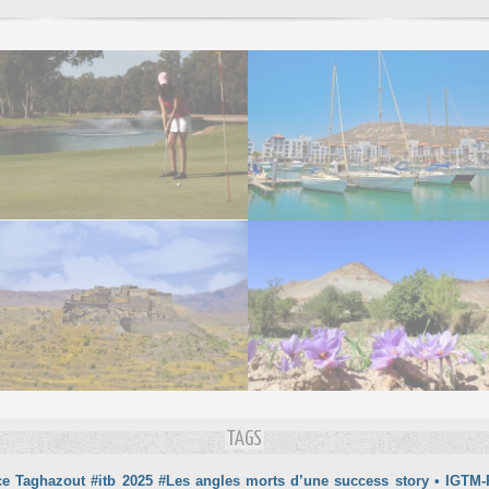
TAGS
ce Taghazout
#itb 2025
#Les angles morts d’une success story
• IGTM-