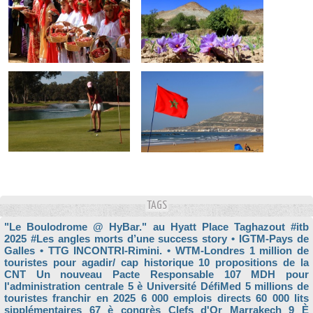
TAGS
"Le Boulodrome @ HyBar." au Hyatt Place Taghazout
#itb
2025
#Les angles morts d’une success story
• IGTM-Pays de
Galles
• TTG INCONTRI-Rimini.
• WTM-Londres
1 million de
touristes pour agadir/ cap historique
10 propositions de la
CNT Un nouveau Pacte Responsable
107 MDH pour
l'administration centrale
5 è Université DéfiMed
5 millions de
touristes franchir en 2025
6 000 emplois directs
60 000 lits
sipplémentaires
67 è congrès Clefs d'Or Marrakech
9 È