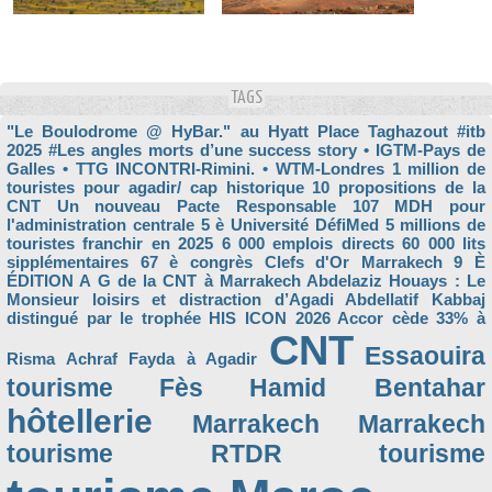
TAGS
"Le Boulodrome @ HyBar." au Hyatt Place Taghazout
#itb
2025
#Les angles morts d’une success story
• IGTM-Pays de
Galles
• TTG INCONTRI-Rimini.
• WTM-Londres
1 million de
touristes pour agadir/ cap historique
10 propositions de la
CNT Un nouveau Pacte Responsable
107 MDH pour
l'administration centrale
5 è Université DéfiMed
5 millions de
touristes franchir en 2025
6 000 emplois directs
60 000 lits
sipplémentaires
67 è congrès Clefs d'Or Marrakech
9 È
ÉDITION
A G de la CNT à Marrakech
Abdelaziz Houays : Le
Monsieur loisirs et distraction d’Agadi
Abdellatif Kabbaj
distingué par le trophée HIS ICON 2026
Accor cède 33% à
CNT
Essaouira
Risma
Achraf Fayda à Agadir
tourisme
Fès
Hamid Bentahar
hôtellerie
Marrakech
Marrakech
tourisme
RTDR
tourisme