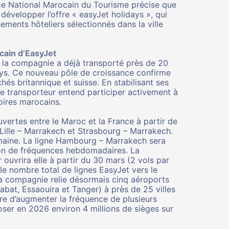
ce National Marocain du Tourisme précise que
e
développer l’offre « easyJet holidays
», qui
ements hôteliers sélectionnés dans la ville
cain d’EasyJet
 la compagnie a déjà transporté près de 20
ays. Ce nouveau pôle de croissance confirme
hés britannique et suisse. En stabilisant ses
 le transporteur entend participer activement à
toires marocains.
vertes entre le Maroc et la France à partir de
s Lille – Marrakech et Strasbourg – Marrakech.
maine. La ligne Hambourg – Marrakech sera
ison de fréquences hebdomadaires. La
ouvrira elle à partir du 30 mars (2 vols par
le nombre total de lignes EasyJet vers le
a compagnie relie désormais cinq aéroports
bat, Essaouira et Tanger) à près de 25 villes
re d’augmenter la fréquence de plusieurs
oser en 2026 environ 4 millions de sièges sur