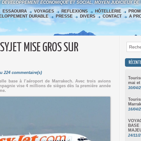
E DÉVELOPPEMENT ÉCONOMIQUE ET SOCIAL. MOYEN JUDICIEUX DE
ESSAOUIRA
VOYAGES
REFLEXIONS
HÔTELLERIE
PROM
ELOPPEMENT DURABLE
PRESSE
DIVERS
CONTACT
A PR
SYJET MISE GROS SUR
RÉCENT
 Lu 224 commentaire(s)
Touris
lle base à l’aéroport de Marrakech. Avec trois avions
mai et
ompagnie vise 4 millions de sièges dès la première année
30/04/
me.
Touris
Marra
16/04/
VOYAG
BASE 
MAJE
24/11/