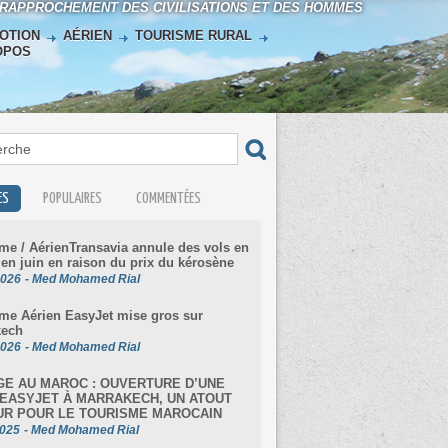
 RAPPROCHEMENT DES CIVILISATIONS ET DES HOMMES
OTION
AÉRIEN
TOURISME RURAL
OPOS
ES
POPULAIRES
COMMENTÉES
me / AérienTransavia annule des vols en
 en juin en raison du prix du kérosène
2026
-
Med Mohamed Rial
me Aérien EasyJet mise gros sur
kech
2026
-
Med Mohamed Rial
E AU MAROC : OUVERTURE D’UNE
EASYJET À MARRAKECH, UN ATOUT
UR POUR LE TOURISME MAROCAIN
2025
-
Med Mohamed Rial