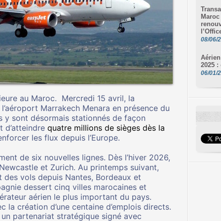
Transa
Maroc 
renouv
l’Offi
08/06/
Aérien
2025 :
06/01/
ieure au Maroc. Mercredi 15 avril, la
 l’aéroport Marrakech Menara en présence du
ns y sont désormais stationnés de façon
t d’atteindre
quatre millions de sièges dès la
enforcer les flux depuis l’Europe.
ment de six nouvelles lignes. Dès l’hiver 2026,
Newcastle et Zurich. Au printemps suivant,
nt des vols depuis Nantes, Bordeaux et
gnie dessert cinq villes marocaines et
rateur aérien le plus important du pays.
 la création d’une centaine d’emplois directs.
s un
partenariat stratégique signé avec