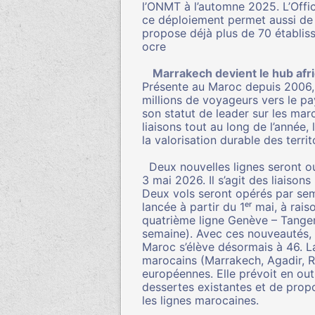
l’ONMT
à l’automne 2025. L’Offi
ce déploiement permet aussi d
propose déjà plus de 70 établiss
ocre
Marrakech devient le hub afri
Présente au Maroc depuis 2006,
millions de voyageurs vers le p
son statut de leader sur les marc
liaisons tout au long de l’année,
la valorisation durable des terri
Deux nouvelles lignes seront ou
3 mai 2026. Il s’agit des liaison
Deux vols seront opérés par se
lancée à partir du 1ᵉʳ mai, à ra
quatrième ligne Genève – Tanger 
semaine). Avec ces nouveautés, 
Maroc s’élève désormais à 46. L
marocains (Marrakech, Agadir, Ra
européennes. Elle prévoit en out
dessertes existantes et de prop
les lignes marocaines.