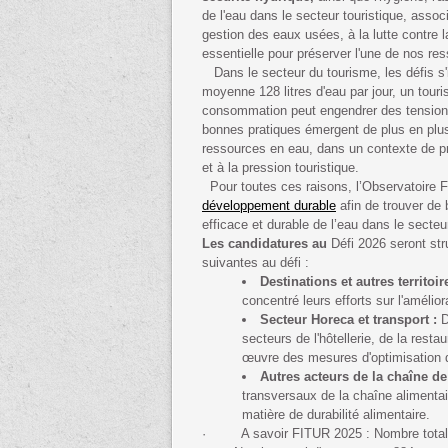
de l'eau dans le secteur touristique, ass
gestion des eaux usées, à la lutte contre la
essentielle pour préserver l'une de nos re
Dans le secteur du tourisme, les défis s'
moyenne 128 litres d'eau par jour, un tour
consommation peut engendrer des tensions
bonnes pratiques émergent de plus en plus
ressources en eau, dans un contexte de p
et à la pression touristique.
Pour toutes ces raisons, l’Observatoire F
développement durable
afin de trouver de 
efficace et durable de l’eau dans le secteu
Les candidatures au
Défi 2026 seront str
suivantes au défi :
Destinations et autres territoir
concentré leurs efforts sur l'amélio
Secteur Horeca et transport :
D
secteurs de l'hôtellerie, de la resta
œuvre des mesures d'optimisation d
Autres acteurs de la chaîne de
transversaux de la chaîne alimentai
matière de durabilité alimentaire.
· A savoir FITUR 2025 : Nombre total d