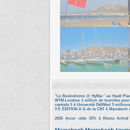
"Le Boulodrome @ HyBar." au Hyatt Pla
WTM-Londres
1 million de touristes pour
centrale
5 è Université DéfiMed
5 millions
9 È ÉDITION
A G de la CNT à Marrakech
2026
Accor cède 33% à Risma
Achraf