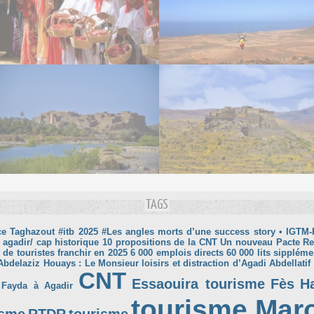
TAGS
ce Taghazout
#itb 2025
#Les angles morts d’une success story
• IGTM-
 agadir/ cap historique
10 propositions de la CNT Un nouveau Pacte R
 de touristes franchir en 2025
6 000 emplois directs
60 000 lits sippléme
Abdelaziz Houays : Le Monsieur loisirs et distraction d’Agadi
Abdellatif
CNT
Essaouira tourisme
Fès
H
 Fayda à Agadir
tourisme Mar