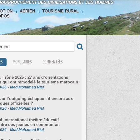
 RAPPROCHEMENT DES CIVILISATIONS ET DES HOMMES
OTION
AÉRIEN
TOURISME RURAL
OPOS
ES
POPULAIRES
COMMENTÉES
u Trône 2026 : 27 ans d’orientations
s qui ont remodelé le tourisme marocain
2026
-
Med Mohamed Rial
oi l’outgoing échappe t-il encore aux
iques officielles ?
2026
-
Med Mohamed Rial
al international théâtre éducatif
ntre des jeunes en communion
2026
-
Med Mohamed Rial