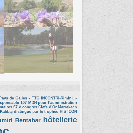
Pays de Galles
• TTG INCONTRI-Rimini.
•
esponsable
107 MDH pour l'administration
ntaires
67 è congrès Clefs d'Or Marrakech
 Kabbaj distingué par le trophée HIS ICON
hôtellerie
amid Bentahar
oc