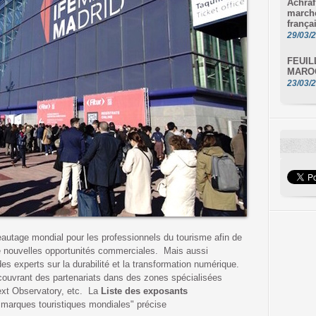
Achraf
marché
frança
29/03/
FEUIL
MAROC
23/03/
autage mondial pour les professionnels du tourisme afin de
 de nouvelles opportunités commerciales. Mais aussi
es experts sur la durabilité et la transformation numérique.
couvrant des partenariats dans des zones spécialisées
ext Observatory, etc. La
Liste des exposants
 marques touristiques mondiales" précise