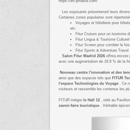
https://en.prnasia.com/
Les exposants présenteront leurs diverses
Certaines zones populaires sont répertorié
Voyages et hôtellerie pour hôte
etc.
Fitur Cruises pour un tourisme de
Fitur Lingua & Tourisme Culturel
Fitur Screen pour combler le fos
Fitur Sports & Adventure Travel p
Salon Fitur Madrid 2026
offrira encore
avec une augmentation de 18.8 % de la fr
Nouveau centre l'innovation et des ten
ainsi que des espaces tels que
FITUR Tech
l'espace Technologies du Voyage
. Ce no
visiteurs et rassemble les contenus les plu
FITUR intègre
le Hall 12
, relié au Pavill
savoir-faire touristique
. Véritable épice