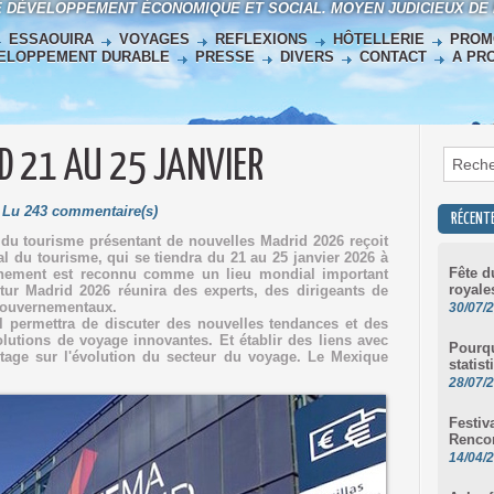
E DÉVELOPPEMENT ÉCONOMIQUE ET SOCIAL. MOYEN JUDICIEUX DE
ESSAOUIRA
VOYAGES
REFLEXIONS
HÔTELLERIE
PROM
ELOPPEMENT DURABLE
PRESSE
DIVERS
CONTACT
A PR
D 21 AU 25 JANVIER
| Lu 243 commentaire(s)
RÉCENT
 du tourisme présentant de nouvelles Madrid 2026 reçoit
nal du tourisme, qui se tiendra du 21 au 25 janvier 2026 à
Fête d
ènement est reconnu comme un lieu mondial important
royale
tur Madrid 2026 réunira des experts, des dirigeants de
 gouvernementaux.
30/07/
 permettra de discuter des nouvelles tendances et des
lutions de voyage innovantes. Et établir des liens avec
Pourqu
ntage sur l'évolution du secteur du voyage. Le Mexique
statist
28/07/
Festiv
Renco
14/04/