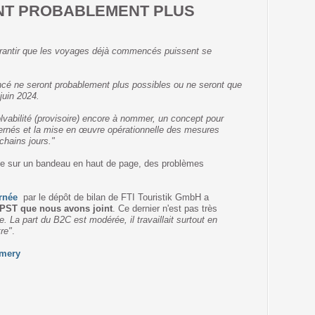
NT PROBABLEMENT PLUS
garantir que les voyages déjà commencés puissent se
é ne seront probablement plus possibles ou ne seront que
 juin 2024.
olvabilité (provisoire) encore à nommer, un concept pour
ernés et la mise en œuvre opérationnelle des mesures
chains jours."
nne sur un bandeau en haut de page, des problèmes
rnée
par le dépôt de bilan de FTI Touristik GmbH a
APST que nous avons joint
. Ce dernier n'est pas très
 La part du B2C est modérée, il travaillait surtout en
re"
.
ymery