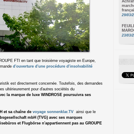
Achraf
marché
frança
29/03/
FEUIL
MAROC
23/03/
GROUPE FTI en tant que troisième voyagiste en Europe,
 demande
d'ouverture d'une procédure d'insolvabilité
uristik est directement concernée. Toutefois, des demandes
s ultérieurement pour d'autres sociétés du
vec la marque de luxe WINDROSE poursuivra ses
 et sa chaîne de
voyage sonnenklar.TV
ainsi que le
iebsgesellschaft mbH (TVG) avec ses marques
eisebüros et Flugbörse n'appartiennent pas au GROUPE