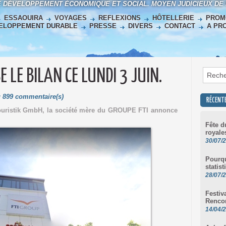
E DÉVELOPPEMENT ÉCONOMIQUE ET SOCIAL. MOYEN JUDICIEUX DE
ESSAOUIRA
VOYAGES
REFLEXIONS
HÔTELLERIE
PROM
ELOPPEMENT DURABLE
PRESSE
DIVERS
CONTACT
A PR
E LE BILAN CE LUNDI 3 JUIN.
u 899 commentaire(s)
RÉCENT
uristik GmbH, la société mère du GROUPE FTI annonce
Fête d
royale
30/07/
Pourqu
statist
28/07/
Festiv
Renco
14/04/