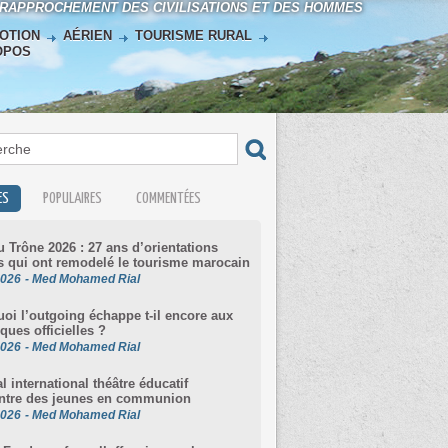
 RAPPROCHEMENT DES CIVILISATIONS ET DES HOMMES
OTION
AÉRIEN
TOURISME RURAL
OPOS
ES
POPULAIRES
COMMENTÉES
u Trône 2026 : 27 ans d’orientations
s qui ont remodelé le tourisme marocain
2026
-
Med Mohamed Rial
oi l’outgoing échappe t-il encore aux
iques officielles ?
2026
-
Med Mohamed Rial
al international théâtre éducatif
ntre des jeunes en communion
2026
-
Med Mohamed Rial