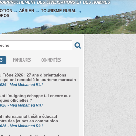
 RAPPROCHEMENT DES CIVILISATIONS ET DES HOMMES
OTION
AÉRIEN
TOURISME RURAL
OPOS
ES
POPULAIRES
COMMENTÉES
u Trône 2026 : 27 ans d’orientations
s qui ont remodelé le tourisme marocain
2026
-
Med Mohamed Rial
oi l’outgoing échappe t-il encore aux
iques officielles ?
2026
-
Med Mohamed Rial
al international théâtre éducatif
ntre des jeunes en communion
2026
-
Med Mohamed Rial