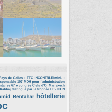
Pays de Galles
• TTG INCONTRI-Rimini.
•
esponsable
107 MDH pour l'administration
ntaires
67 è congrès Clefs d'Or Marrakech
 Kabbaj distingué par le trophée HIS ICON
hôtellerie
amid Bentahar
oc