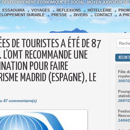
E DÉVELOPPEMENT ÉCONOMIQUE ET SOCIAL. MOYEN JUDICIEUX DE
ESSAOUIRA
VOYAGES
REFLEXIONS
HÔTELLERIE
PROM
ELOPPEMENT DURABLE
PRESSE
DIVERS
CONTACT
A PR
ES DE TOURISTES A ÉTÉ DE 87
. L’OMT RECOMMANDE UNE
RÉCENT
INATION POUR FAIRE
Fête d
ISME MADRID (ESPAGNE), LE
royale
30/07/
Pourqu
statist
Lu 87 commentaire(s)
28/07/
Festiv
Renco
14/04/