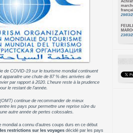
Achraf
marché
frança
29/03/
FEUIL
MAROC
23/03/
ie de COVID-19 sur le tourisme mondial continuent
t apparaitre une chute de 87 % des arrivées de
nvier par rapport à 2020. L’heure reste à la prudence
ur le restant de l’année.
e (OMT) continue de recommander de mieux
entre les pays pour permettre une reprise sûre du
r une autre année de pertes colossales.
sme mondial a connu d’autres coups durs en ce début
es restrictions sur les voyages
décidé par les pays