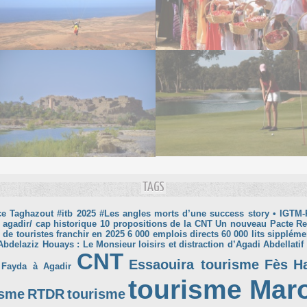
TAGS
ce Taghazout
#itb 2025
#Les angles morts d’une success story
• IGTM-
 agadir/ cap historique
10 propositions de la CNT Un nouveau Pacte R
 de touristes franchir en 2025
6 000 emplois directs
60 000 lits sippléme
Abdelaziz Houays : Le Monsieur loisirs et distraction d’Agadi
Abdellatif
CNT
Essaouira tourisme
Fès
H
 Fayda à Agadir
tourisme Mar
isme
RTDR
tourisme