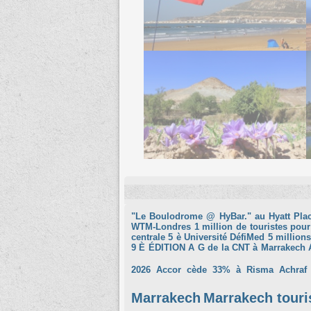
"Le Boulodrome @ HyBar." au Hyatt Pla
WTM-Londres
1 million de touristes pour
centrale
5 è Université DéfiMed
5 millions
9 È ÉDITION
A G de la CNT à Marrakech
2026
Accor cède 33% à Risma
Achraf
Marrakech
Marrakech tour