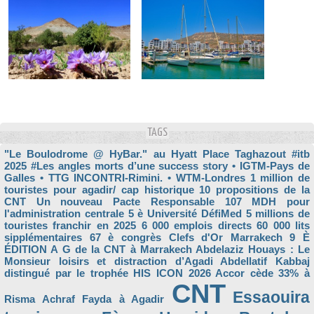
TAGS
"Le Boulodrome @ HyBar." au Hyatt Place Taghazout
#itb
2025
#Les angles morts d’une success story
• IGTM-Pays de
Galles
• TTG INCONTRI-Rimini.
• WTM-Londres
1 million de
touristes pour agadir/ cap historique
10 propositions de la
CNT Un nouveau Pacte Responsable
107 MDH pour
l'administration centrale
5 è Université DéfiMed
5 millions de
touristes franchir en 2025
6 000 emplois directs
60 000 lits
sipplémentaires
67 è congrès Clefs d'Or Marrakech
9 È
ÉDITION
A G de la CNT à Marrakech
Abdelaziz Houays : Le
Monsieur loisirs et distraction d’Agadi
Abdellatif Kabbaj
distingué par le trophée HIS ICON 2026
Accor cède 33% à
CNT
Essaouira
Risma
Achraf Fayda à Agadir