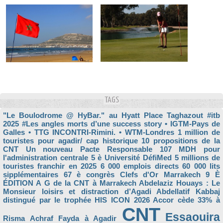
TAGS
"Le Boulodrome @ HyBar." au Hyatt Place Taghazout
#itb
2025
#Les angles morts d’une success story
• IGTM-Pays de
Galles
• TTG INCONTRI-Rimini.
• WTM-Londres
1 million de
touristes pour agadir/ cap historique
10 propositions de la
CNT Un nouveau Pacte Responsable
107 MDH pour
l'administration centrale
5 è Université DéfiMed
5 millions de
touristes franchir en 2025
6 000 emplois directs
60 000 lits
sipplémentaires
67 è congrès Clefs d'Or Marrakech
9 È
ÉDITION
A G de la CNT à Marrakech
Abdelaziz Houays : Le
Monsieur loisirs et distraction d’Agadi
Abdellatif Kabbaj
distingué par le trophée HIS ICON 2026
Accor cède 33% à
CNT
Essaouira
Risma
Achraf Fayda à Agadir