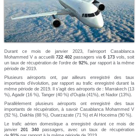
Durant ce mois de janvier 2023, l’aéroport Casablanca
Mohammed V a accueilli
722 402
passagers via
6 173
vols, soit
un taux de récupération de l’ordre de
92%
, par rapport à la même
période de 2019.
Plusieurs aéroports ont, par ailleurs enregistré des taux
importants d’évolution, par rapport au trafic enregistré durant la
même période de 2019. Il s’agit des aéroports de : Marrakech (13
%), Agadir (16 %), Tanger (40 %) d’Oujda (41%), et Nador (13%).
Parallèlement plusieurs aéroports ont enregistré des taux
importants de récupération, à savoir Casablanca Mohammed V
(92 %), Dakhla (88 %), Ouarzazate (71 %) et Al Hoceima (90 %).
Le trafic aérien domestique a enregistré durant ce mois de
janvier
201 340
passagers, avec un taux de récupération
de
91%
par rapport à la même période de 2019.