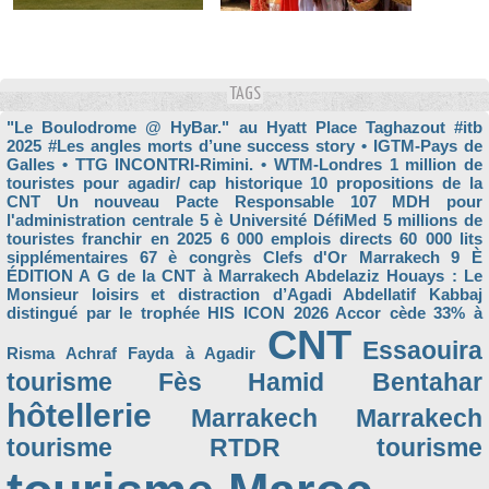
TAGS
"Le Boulodrome @ HyBar." au Hyatt Place Taghazout
#itb
2025
#Les angles morts d’une success story
• IGTM-Pays de
Galles
• TTG INCONTRI-Rimini.
• WTM-Londres
1 million de
touristes pour agadir/ cap historique
10 propositions de la
CNT Un nouveau Pacte Responsable
107 MDH pour
l'administration centrale
5 è Université DéfiMed
5 millions de
touristes franchir en 2025
6 000 emplois directs
60 000 lits
sipplémentaires
67 è congrès Clefs d'Or Marrakech
9 È
ÉDITION
A G de la CNT à Marrakech
Abdelaziz Houays : Le
Monsieur loisirs et distraction d’Agadi
Abdellatif Kabbaj
distingué par le trophée HIS ICON 2026
Accor cède 33% à
CNT
Essaouira
Risma
Achraf Fayda à Agadir
tourisme
Fès
Hamid Bentahar
hôtellerie
Marrakech
Marrakech
tourisme
RTDR
tourisme