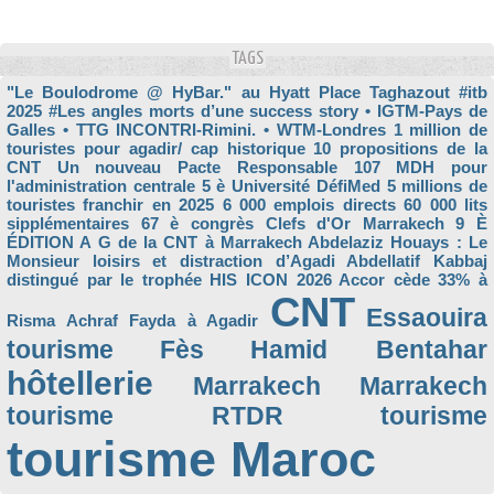
TAGS
"Le Boulodrome @ HyBar." au Hyatt Place Taghazout
#itb
2025
#Les angles morts d’une success story
• IGTM-Pays de
Galles
• TTG INCONTRI-Rimini.
• WTM-Londres
1 million de
touristes pour agadir/ cap historique
10 propositions de la
CNT Un nouveau Pacte Responsable
107 MDH pour
l'administration centrale
5 è Université DéfiMed
5 millions de
touristes franchir en 2025
6 000 emplois directs
60 000 lits
sipplémentaires
67 è congrès Clefs d'Or Marrakech
9 È
ÉDITION
A G de la CNT à Marrakech
Abdelaziz Houays : Le
Monsieur loisirs et distraction d’Agadi
Abdellatif Kabbaj
distingué par le trophée HIS ICON 2026
Accor cède 33% à
CNT
Essaouira
Risma
Achraf Fayda à Agadir
tourisme
Fès
Hamid Bentahar
hôtellerie
Marrakech
Marrakech
tourisme
RTDR
tourisme
tourisme Maroc