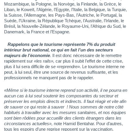
Mozambique, la Pologne, la Norvège, la Finlande, la Grèce, le
Liban, le Koweït, l’Algérie, l’Egypte, l’Italie, la Belgique, la Turquie,
la Suisse, l’Allemagne, les Pays-Bas, l’Autriche, le Portugal, la
Suède, l’Ukraine, la République Tchèque, l’Australie, l’Irlande, le
Brésil, la Nouvelle-Zélande, le Royaume-Uni, l’Afrique du Sud, le
Danemark, la France et l’Espagne.
Rappelons que le tourisme représente 7% du produit
intérieur brut national, ce qui en fait l’un des secteurs
majeurs de l’économie
. Il est donc nécessaire de le remettre
rapidement sur
«les rails»,
car plus il subit l’effet de cette crise,
plus il lui sera difficile de s
e «reprendre».
Le tourisme interne ne
peut, à lui seul, être une source de revenus suffisante, et les
professionnels ne manquent pas de le rappeler.
«Même si le tourisme interne reprend son activité, il ne pourra en
aucun cas à lui seul soutenir les composantes du secteur et
préserver les emplois directs et indirects. Il faut réagir et vite afin
de sauver ce qui reste à sauver ! Nous sommes de notre côté
habitués à travailler avec les mesures sanitaires, et nos équipes
sont bien rôdées pour accueillir des clients étrangers dans les
circonstances actuelles»,
note Hamid Bentahar. Pour d’autres,
tous les espoirs d’une reprise reposent sur la vaccination.