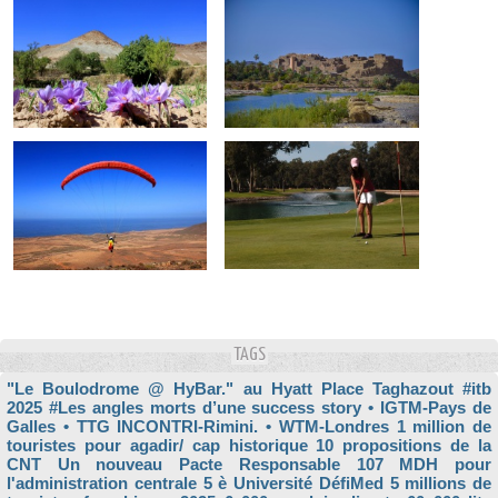
TAGS
"Le Boulodrome @ HyBar." au Hyatt Place Taghazout
#itb
2025
#Les angles morts d’une success story
• IGTM-Pays de
Galles
• TTG INCONTRI-Rimini.
• WTM-Londres
1 million de
touristes pour agadir/ cap historique
10 propositions de la
CNT Un nouveau Pacte Responsable
107 MDH pour
l'administration centrale
5 è Université DéfiMed
5 millions de