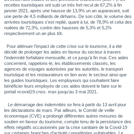
recettes touristiques ont subi un très fort recul de 67,2% à fin
janvier 2021, après une hausse de 13,9% un an auparavant, soit
une perte de 4,5 milliards de dirhams. De son côté, le volume des
arrivées touristiques s’est replié, quant à lui, de 78,9% et celui des
nuitées de 72,3%, contre des hausses de 5,3% et 5,2%
respectivement un an plus tôt.
Pour atténuer l’impact de cette crise sur le tourisme, il a été
décidé de prolonger les aides en faveur du secteur à travers
l’indemnité forfaitaire mensuelle, et ce jusqu’à fin mai. Ces aides
concernent, rappelons-le, les établissements classés, les
agences de voyages autorisées par les autorités, le transport
touristique et les restaurateurs en lien avec le secteur ainsi que
les guides touristiques. Les employeurs qui souhaitent faire
bénéficier leurs employés de ces aides doivent le faire sur le
portail «covid19.cnss. ma» jusqu’au 3 mai 2021.
Le démarrage des indemnités se fera à partir du 13 avril pour
les déclarations de mars. Par ailleurs, le Comité de veille
économique (CVE) a prolongé différentes autres mesures de
soutien en faveur du tourisme, compte tenu de la persistance des
effets négatifs occasionnés par la crise sanitaire de la Covid-19
sur certaines branches d’activité considérées vulnérables. Le