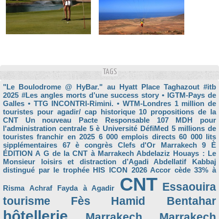
TAGS
"Le Boulodrome @ HyBar." au Hyatt Place Taghazout
#itb
2025
#Les angles morts d’une success story
• IGTM-Pays de
Galles
• TTG INCONTRI-Rimini.
• WTM-Londres
1 million de
touristes pour agadir/ cap historique
10 propositions de la
CNT Un nouveau Pacte Responsable
107 MDH pour
l'administration centrale
5 è Université DéfiMed
5 millions de
touristes franchir en 2025
6 000 emplois directs
60 000 lits
sipplémentaires
67 è congrès Clefs d'Or Marrakech
9 È
ÉDITION
A G de la CNT à Marrakech
Abdelaziz Houays : Le
Monsieur loisirs et distraction d’Agadi
Abdellatif Kabbaj
distingué par le trophée HIS ICON 2026
Accor cède 33% à
CNT
Essaouira
Risma
Achraf Fayda à Agadir
tourisme
Fès
Hamid Bentahar
hôtellerie
Marrakech
Marrakech