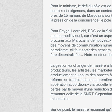
Pour le ministre, le défi du pôle est 
besoins et exigences, dans un contex
près de 15 millions de Marocains sont 
la pression de la concurrence, le pôle
Pour Fayçal Laaraichi, PDG de la SNRT
secteur audiovisuel, car c’est un asp
procurer aux Marocains de nouveaux 
des moyens de communication numérique
paradigme. «Il faut sortir des sentiers 
être décentralisée… Notre secteur doit
La gestion va changer de manière à fai
producteurs, les artistes, les markete
graduellement au cours des années à v
réforme se traduira, dans sa première
«opération accordéon,» via laquelle l
pertes par le moyen d’une réduction de
remonter celle de la SNRT. Cependant, 
minoritaires.
Sur ce point, le ministre reconnaît qu’i