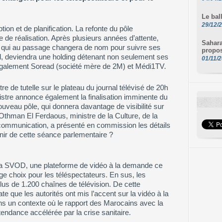
Le ba
29/12/
ion et de planification. La refonte du pôle
 de réalisation. Après plusieurs années d’attente,
Sahara
, qui au passage changera de nom pour suivre ses
propos
el, deviendra une holding détenant non seulement ses
01/11/
 également Soread (société mère de 2M) et Médi1TV.
tre de tutelle sur le plateau du journal télévisé de 20h
nistre annonce également la finalisation imminente du
ouveau pôle, qui donnera davantage de visibilité sur
Othman El Ferdaous, ministre de la Culture, de la
 communication, a présenté en commission les détails
nir de cette séance parlementaire ?
la SVOD, une plateforme de vidéo à la demande ce
rge choix pour les téléspectateurs. En sus, les
s de 1.200 chaînes de télévision. De cette
te que les autorités ont mis l’accent sur la vidéo à la
ans un contexte où le rapport des Marocains avec la
tendance accélérée par la crise sanitaire.