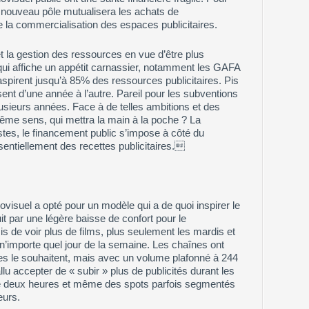
 nouveau pôle mutualisera les achats de
e la commercialisation des espaces publicitaires.
t la gestion des ressources en vue d’être plus
ui affiche un appétit carnassier, notamment les GAFA
aspirent jusqu’à 85% des ressources publicitaires. Pis
sent d’une année à l’autre. Pareil pour les subventions
lusieurs années. Face à de telles ambitions et des
ême sens, qui mettra la main à la poche ? La
tes, le financement public s’impose à côté du
ntiellement des recettes publicitaires.
visuel a opté pour un modèle qui a de quoi inspirer le
it par une légère baisse de confort pour le
is de voir plus de films, plus seulement les mardis et
’importe quel jour de la semaine. Les chaînes ont
elles le souhaitent, mais avec un volume plafonné à 244
allu accepter de « subir » plus de publicités durant les
de deux heures et même des spots parfois segmentés
eurs.