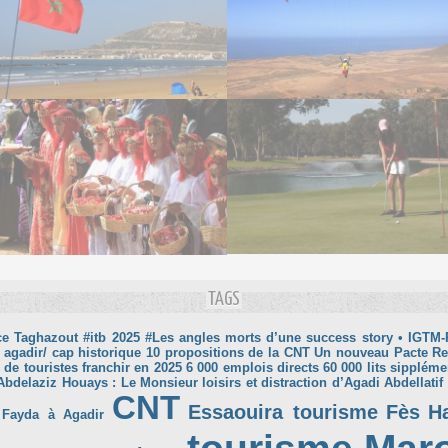
TAGS
ce Taghazout
#itb 2025
#Les angles morts d’une success story
• IGTM-
 agadir/ cap historique
10 propositions de la CNT Un nouveau Pacte R
 de touristes franchir en 2025
6 000 emplois directs
60 000 lits sippléme
Abdelaziz Houays : Le Monsieur loisirs et distraction d’Agadi
Abdellatif
CNT
Essaouira tourisme
Fès
H
 Fayda à Agadir