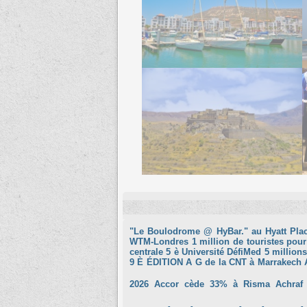
"Le Boulodrome @ HyBar." au Hyatt Pla
WTM-Londres
1 million de touristes pour
centrale
5 è Université DéfiMed
5 millions
9 È ÉDITION
A G de la CNT à Marrakech
2026
Accor cède 33% à Risma
Achraf