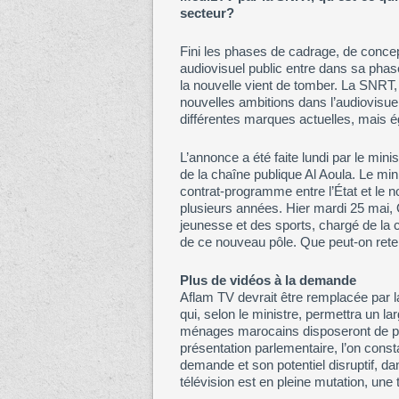
secteur?
Fini les phases de cadrage, de concept
audiovisuel public entre dans sa phase
la nouvelle vient de tomber. La SNRT
nouvelles ambitions dans l’audiovisu
différentes marques actuelles, mais
L’annonce a été faite lundi par le minis
de la chaîne publique Al Aoula. Le mi
contrat-programme entre l’État et le n
plusieurs années. Hier mardi 25 mai, 
jeunesse et des sports, chargé de la
de ce nouveau pôle. Que peut-on rete
Plus de vidéos à la demande
Aflam TV devrait être remplacée par 
qui, selon le ministre, permettra un la
ménages marocains disposeront de plu
présentation parlementaire, l’on consta
demande et son potentiel disruptif, d
télévision est en pleine mutation, une 