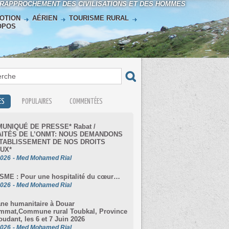
 RAPPROCHEMENT DES CIVILISATIONS ET DES HOMMES
OTION
AÉRIEN
TOURISME RURAL
OPOS
ES
POPULAIRES
COMMENTÉES
UNIQUÉ DE PRESSE* Rabat /
ITÉS DE L’ONMT: NOUS DEMANDONS
TABLISSEMENT DE NOS DROITS
UX*
2026
-
Med Mohamed Rial
SME : Pour une hospitalité du cœur…
2026
-
Med Mohamed Rial
ne humanitaire à Douar
mmat,Commune rural Toubkal, Province
oudant, les 6 et 7 Juin 2026
2026
-
Med Mohamed Rial