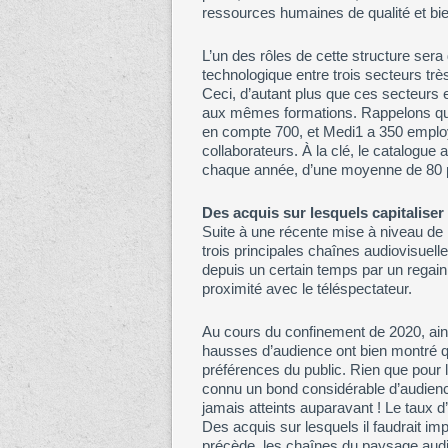
ressources humaines de qualité et bi
L’un des rôles de cette structure ser
technologique entre trois secteurs très
Ceci, d’autant plus que ces secteur
aux mêmes formations. Rappelons que
en compte 700, et Medi1 a 350 employé
collaborateurs. À la clé, le catalogue 
chaque année, d’une moyenne de 80
Des acquis sur lesquels capitaliser
Suite à une récente mise à niveau de l
trois principales chaînes audiovisuelle
depuis un certain temps par un regain
proximité avec le téléspectateur.
Au cours du confinement de 2020, ai
hausses d’audience ont bien montré qu
préférences du public. Rien que pour 
connu un bond considérable d’audienc
jamais atteints auparavant ! Le taux d
Des acquis sur lesquels il faudrait imp
précède, les chaînes du paysage audiov