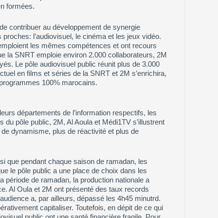
en formées.
a de contribuer au développement de synergie
 proches: l’audiovisuel, le cinéma et les jeux vidéo.
s emploient les mêmes compétences et ont recours
 la SNRT emploie environ 2.000 collaborateurs, 2M
s. Le pôle audiovisuel public réunit plus de 3.000
actuel en films et séries de la SNRT et 2M s’enrichira,
 programmes 100% marocains.
eurs départements de l’information respectifs, les
s du pôle public, 2M, Al Aoula et Médi1TV s’illustrent
 de dynamisme, plus de réactivité et plus de
nsi que pendant chaque saison de ramadan, les
e le pôle public a une place de choix dans les
la période de ramadan, la production nationale a
e. Al Oula et 2M ont présenté des taux records
’audience a, par ailleurs, dépassé les 4h45 minutrd.
érativement capitaliser. Toutefois, en dépit de ce qui
isuel public ont une santé financière fragile. Pour