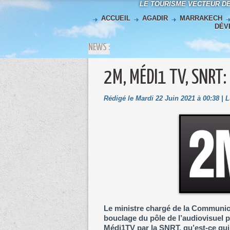
LE TOURISME VECTEUR D
ACCUEIL
AGADIR
MARRAKECH
DÉV
NEWS :
2M, MÉDI1 TV, SNRT:
Rédigé le Mardi 22 Juin 2021 à 00:38 | 
Le ministre chargé de la Communic
bouclage du pôle de l’audiovisuel p
Médi1TV par la SNRT, qu’est-ce qui