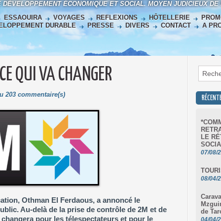
E DÉVELOPPEMENT ÉCONOMIQUE ET SOCIAL. MOYEN JUDICIEUX DE
ESSAOUIRA
VOYAGES
REFLEXIONS
HÔTELLERIE
PROM
ELOPPEMENT DURABLE
PRESSE
DIVERS
CONTACT
A PR
 CE QUI VA CHANGER
Lu 203 commentaire(s)
RÉCENT
*COMM
RETRA
LE RÉ
SOCIA
07/08/
TOURI
08/04/
Carava
ation, Othman El Ferdaous, a annoncé le
Mzgui
ublic. Au-delà de la prise de contrôle de 2M et de
de Tar
 changera pour les télespectateurs et pour le
04/04/