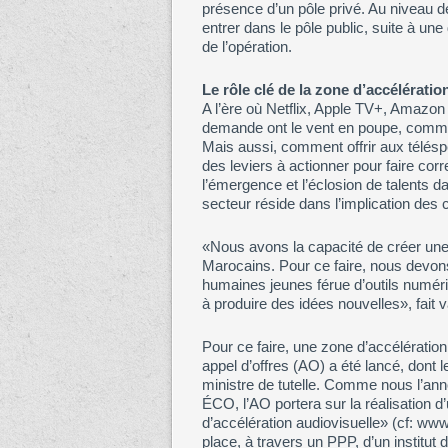
présence d’un pôle privé. Au niveau d
entrer dans le pôle public, suite à une
de l’opération.
Le rôle clé de la zone d’accélératio
A l’ère où Netflix, Apple TV+, Amazon 
demande ont le vent en poupe, commen
Mais aussi, comment offrir aux télés
des leviers à actionner pour faire cor
l’émergence et l’éclosion de talents dan
secteur réside dans l’implication des
«Nous avons la capacité de créer une o
Marocains. Pour ce faire, nous devons
humaines jeunes férue d’outils numériq
à produire des idées nouvelles», fait v
Pour ce faire, une zone d’accélération d
appel d’offres (AO) a été lancé, dont l
ministre de tutelle. Comme nous l’ann
ÉCO, l’AO portera sur la réalisation d’
d’accélération audiovisuelle» (cf: www
place, à travers un PPP, d’un institut 