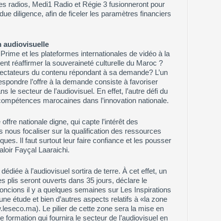
es radios, Medi1 Radio et Régie 3 fusionneront pour
 due diligence, afin de ficeler les paramètres financiers
n audiovisuelle
Prime et les plateformes internationales de vidéo à la
t réaffirmer la souveraineté culturelle du Maroc ?
pectateurs du contenu répondant à sa demande? L’un
respondre l’offre à la demande consiste à favoriser
s le secteur de l’audiovisuel. En effet, l’autre défi du
 compétences marocaines dans l’innovation nationale.
ffre nationale digne, qui capte l’intérêt des
 nous focaliser sur la qualification des ressources
ues. Il faut surtout leur faire confiance et les pousser
aloir Fayçal Laaraichi.
édiée à l’audiovisuel sortira de terre. À cet effet, un
es plis seront ouverts dans 35 jours, déclare le
oncions il y a quelques semaines sur Les Inspirations
une étude et bien d’autres aspects relatifs à «la zone
.leseco.ma). Le pilier de cette zone sera la mise en
de formation qui fournira le secteur de l’audiovisuel en