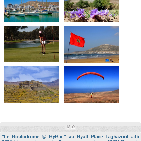
TAGS
"Le Boulodrome @ HyBar." au Hyatt Place Taghazout
#itb