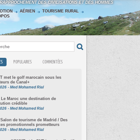
 RAPPROCHEMENT DES CIVILISATIONS ET DES HOMMES
OTION
AÉRIEN
TOURISME RURAL
OPOS
ES
POPULAIRES
COMMENTÉES
 met le golf marocain sous les
teurs de Canal+
2026
-
Med Mohamed Rial
Le Maroc une destination de
tution crédible
2026
-
Med Mohamed Rial
Salon de tourisme de Madrid / Des
es promotionnels prometteurs
2026
-
Med Mohamed Rial