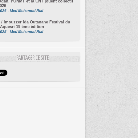
gan, l’ONMT et la CNT jouent collectif
026
2026
-
Med Mohamed Rial
 / Imouzzer Ida Outanane Festival du
 Aquesri 19 ème édition
2025
-
Med Mohamed Rial
PARTAGER CE SITE