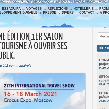
E DÉVELOPPEMENT ÉCONOMIQUE ET SOCIAL. MOYEN JUDICIEUX DE
ESSAOUIRA
VOYAGES
REFLEXIONS
HÔTELLERIE
PROM
ELOPPEMENT DURABLE
PRESSE
DIVERS
CONTACT
A PR
E ÉDITION 1ER SALON
TOURISME À OUVRIR SES
RÉCENT
BLIC.
L’ONMT
projec
 Lu 142 commentaire(s)
02/04/
SETO: 
substi
01/04/
FITUR 
prémic
24/01/