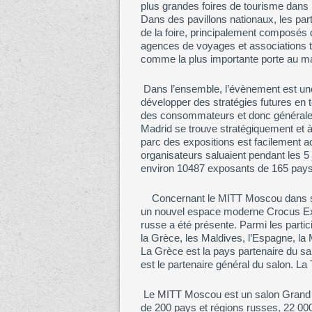
plus grandes foires de tourisme dans l
Dans des pavillons nationaux, les part
de la foire, principalement composés de
agences de voyages et associations to
comme la plus importante porte au ma
Dans l’ensemble, l’évènement est une
développer des stratégies futures e
des consommateurs et donc généraleme
Madrid se trouve stratégiquement et à 
parc des expositions est facilement a
organisateurs saluaient pendant les 5 
environ 10487 exposants de 165 pays 
Concernant le MITT Moscou dans 
un nouvel espace moderne Crocus Exp
russe a été présente. Parmi les partici
la Grèce, les Maldives, l’Espagne, la M
La Grèce est la pays partenaire du sa
est le partenaire général du salon. La T
Le MITT Moscou est un salon Grand P
de 200 pays et régions russes, 22 000