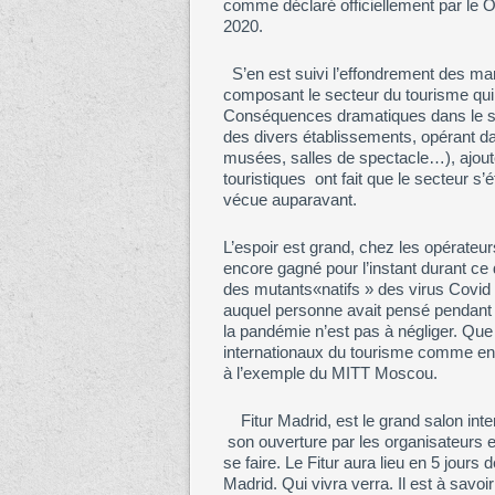
comme déclaré officiellement par le 
2020.
S’en est suivi l’effondrement des marc
composant le secteur du tourisme qui 
Conséquences dramatiques dans le sec
des divers établissements, opérant dan
musées, salles de spectacle…), ajout
touristiques ont fait que le secteur s
vécue auparavant.
L’espoir est grand, chez les opérateur
encore gagné pour l’instant durant ce
des mutants«natifs » des virus Covid
auquel personne avait pensé pendant 
la pandémie n’est pas à négliger. Que 
internationaux du tourisme comme en 
à l’exemple du MITT Moscou.
Fitur Madrid, est le grand salon inter
son ouverture par les organisateurs e
se faire. Le Fitur aura lieu en 5 jour
Madrid. Qui vivra verra. Il est à sav