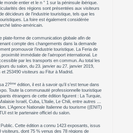
e monde entier et le n ° 1 sur la péninsule ibérique.
icularités des régions sont présentées aux visiteurs
 décideurs de l’industrie touristique, tels que les
uristiques. La foire est également considérée
rché latino-américain.
 plate-forme de communication globale afin de
n tenant compte des changements dans la demande
nt promouvoir l’industrie touristique. La Feria de
proximité immédiate de l’aéroport international. Le
ccessible par les transports en commun. Au total les
jours du salon, du 23. janvier au 27. janvier 2019,
et 253490 visiteurs au Fitur à Madrid.
ème
sa 27
édition, il est à savoir qu’il s’est tenue dans
o. Toute la communauté professionnelle touristique
pants étrangers de cette édition figurent : La Turquie,
alaisie Israël, Cuba, L’Italie, Le Chili, entre autres …
lon. L’Agence Nationale Italienne du tourisme ((ENIT)
UI est le partenaire officiel du salon.
ublic. Cette édition a connu 1423 exposants, issus
 visiteurs, dont 75 % venus des 78 régions de