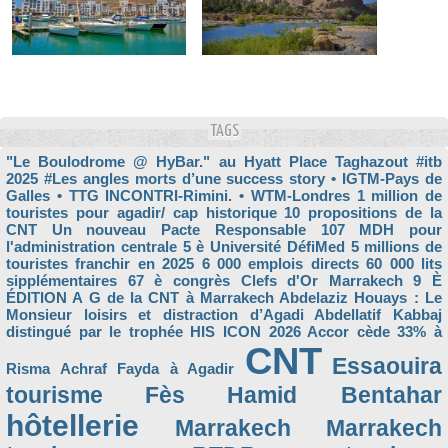
TAGS
"Le Boulodrome @ HyBar." au Hyatt Place Taghazout
#itb
2025
#Les angles morts d’une success story
• IGTM-Pays de
Galles
• TTG INCONTRI-Rimini.
• WTM-Londres
1 million de
touristes pour agadir/ cap historique
10 propositions de la
CNT Un nouveau Pacte Responsable
107 MDH pour
l'administration centrale
5 è Université DéfiMed
5 millions de
touristes franchir en 2025
6 000 emplois directs
60 000 lits
sipplémentaires
67 è congrès Clefs d'Or Marrakech
9 È
ÉDITION
A G de la CNT à Marrakech
Abdelaziz Houays : Le
Monsieur loisirs et distraction d’Agadi
Abdellatif Kabbaj
distingué par le trophée HIS ICON 2026
Accor cède 33% à
CNT
Essaouira
Risma
Achraf Fayda à Agadir
tourisme
Fès
Hamid Bentahar
hôtellerie
Marrakech
Marrakech