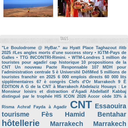
TAGS
"Le Boulodrome @ HyBar." au Hyatt Place Taghazout
#itb
2025
#Les angles morts d’une success story
• IGTM-Pays de
Galles
• TTG INCONTRI-Rimini.
• WTM-Londres
1 million de
touristes pour agadir/ cap historique
10 propositions de la
CNT Un nouveau Pacte Responsable
107 MDH pour
l'administration centrale
5 è Université DéfiMed
5 millions de
touristes franchir en 2025
6 000 emplois directs
60 000 lits
sipplémentaires
67 è congrès Clefs d'Or Marrakech
9 È
ÉDITION
A G de la CNT à Marrakech
Abdelaziz Houays : Le
Monsieur loisirs et distraction d’Agadi
Abdellatif Kabbaj
distingué par le trophée HIS ICON 2026
Accor cède 33% à
CNT
Essaouira
Risma
Achraf Fayda à Agadir
tourisme
Fès
Hamid Bentahar
hôtellerie
Marrakech
Marrakech