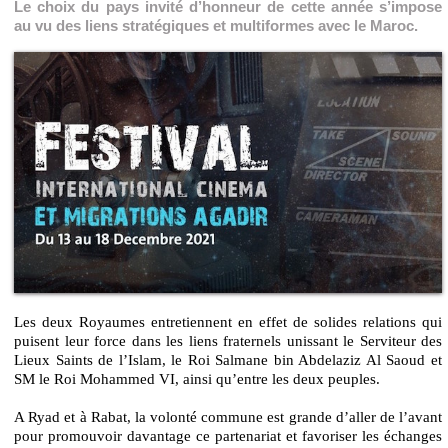
Le choix du pays invité d’honneur de cette année s’impose
au vu des liens stratégiques et multiformes avec le Maroc.
Les deux Royaumes entretiennent en effet de solides relations qui
puisent leur force dans les liens fraternels unissant le Serviteur des
Lieux Saints de l’Islam, le Roi Salmane bin Abdelaziz Al Saoud et
SM le Roi Mohammed VI, ainsi qu’entre les deux peuples.
A Ryad et à Rabat, la volonté commune est grande d’aller de l’avant
pour promouvoir davantage ce partenariat et favoriser les échanges