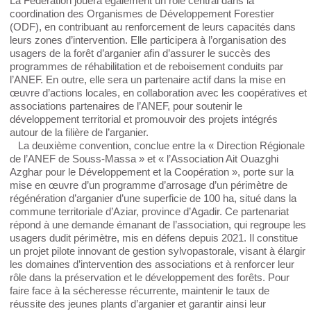
La Fédération jouera également un rôle central dans la
coordination des Organismes de Développement Forestier
(ODF), en contribuant au renforcement de leurs capacités dans
leurs zones d’intervention. Elle participera à l’organisation des
usagers de la forêt d’arganier afin d’assurer le succès des
programmes de réhabilitation et de reboisement conduits par
l’ANEF. En outre, elle sera un partenaire actif dans la mise en
œuvre d’actions locales, en collaboration avec les coopératives et
associations partenaires de l’ANEF, pour soutenir le
développement territorial et promouvoir des projets intégrés
autour de la filière de l’arganier.
La deuxième convention, conclue entre la « Direction Régionale
de l’ANEF de Souss-Massa » et « l’Association Ait Ouazghi
Azghar pour le Développement et la Coopération », porte sur la
mise en œuvre d’un programme d’arrosage d’un périmètre de
régénération d’arganier d’une superficie de 100 ha, situé dans la
commune territoriale d’Aziar, province d’Agadir. Ce partenariat
répond à une demande émanant de l’association, qui regroupe les
usagers dudit périmètre, mis en défens depuis 2021. Il constitue
un projet pilote innovant de gestion sylvopastorale, visant à élargir
les domaines d’intervention des associations et à renforcer leur
rôle dans la préservation et le développement des forêts. Pour
faire face à la sécheresse récurrente, maintenir le taux de
réussite des jeunes plants d’arganier et garantir ainsi leur