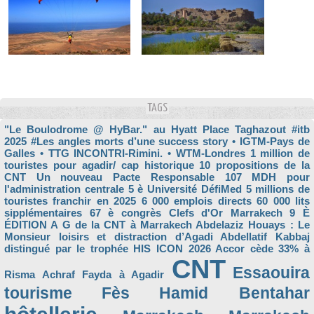
TAGS
"Le Boulodrome @ HyBar." au Hyatt Place Taghazout
#itb
2025
#Les angles morts d’une success story
• IGTM-Pays de
Galles
• TTG INCONTRI-Rimini.
• WTM-Londres
1 million de
touristes pour agadir/ cap historique
10 propositions de la
CNT Un nouveau Pacte Responsable
107 MDH pour
l'administration centrale
5 è Université DéfiMed
5 millions de
touristes franchir en 2025
6 000 emplois directs
60 000 lits
sipplémentaires
67 è congrès Clefs d'Or Marrakech
9 È
ÉDITION
A G de la CNT à Marrakech
Abdelaziz Houays : Le
Monsieur loisirs et distraction d’Agadi
Abdellatif Kabbaj
distingué par le trophée HIS ICON 2026
Accor cède 33% à
CNT
Essaouira
Risma
Achraf Fayda à Agadir
tourisme
Fès
Hamid Bentahar