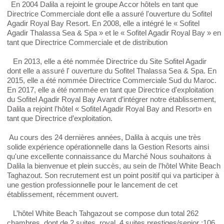
En 2004 Dalila a rejoint le groupe Accor hôtels en tant que
Directrice Commerciale dont elle a assuré l'ouverture du Sofitel
Agadir Royal Bay Resort. En 2008, elle a intégré le « Sofitel
Agadir Thalassa Sea & Spa » et le « Sofitel Agadir Royal Bay » en
tant que Directrice Commerciale et de distribution
En 2013, elle a été nommée Directrice du Site Sofitel Agadir
dont elle a assuré l' ouverture du Sofitel Thalassa Sea & Spa. En
2015, elle a été nommée Directrice Commerciale Sud du Maroc.
En 2017, elle a été nommée en tant que Directrice d'exploitation
du Sofitel Agadir Royal Bay Avant d’intégrer notre établissement,
Dalila a rejoint l’hôtel « Sofitel Agadir Royal Bay and Resort» en
tant que Directrice d’exploitation.
Au cours des 24 dernières années, Dalila à acquis une très
solide expérience opérationnelle dans la Gestion Resorts ainsi
qu'une excellente connaissance du Marché Nous souhaitons à
Dalila la bienvenue et plein succès, au sein de l’hôtel White Beach
Taghazout. Son recrutement est un point positif qui va participer à
une gestion professionnelle pour le lancement de cet
établissement, récemment ouvert.
L’hôtel White Beach Tahgazout se compose dun total 262
chambres, dont de 2 suites royal, 4 suites prestiges/senior ;106