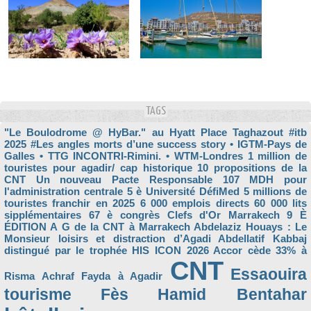
TAGS
"Le Boulodrome @ HyBar." au Hyatt Place Taghazout
#itb
2025
#Les angles morts d’une success story
• IGTM-Pays de
Galles
• TTG INCONTRI-Rimini.
• WTM-Londres
1 million de
touristes pour agadir/ cap historique
10 propositions de la
CNT Un nouveau Pacte Responsable
107 MDH pour
l'administration centrale
5 è Université DéfiMed
5 millions de
touristes franchir en 2025
6 000 emplois directs
60 000 lits
sipplémentaires
67 è congrès Clefs d'Or Marrakech
9 È
ÉDITION
A G de la CNT à Marrakech
Abdelaziz Houays : Le
Monsieur loisirs et distraction d’Agadi
Abdellatif Kabbaj
distingué par le trophée HIS ICON 2026
Accor cède 33% à
CNT
Essaouira
Risma
Achraf Fayda à Agadir
tourisme
Fès
Hamid Bentahar