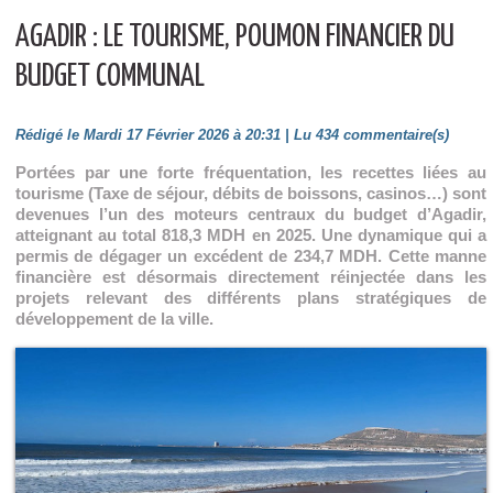
AGADIR : LE TOURISME, POUMON FINANCIER DU
BUDGET COMMUNAL
Rédigé le Mardi 17 Février 2026 à 20:31 | Lu 434 commentaire(s)
Portées par une forte fréquentation, les recettes liées au
tourisme (Taxe de séjour, débits de boissons, casinos…) sont
devenues l’un des moteurs centraux du budget d’Agadir,
atteignant au total 818,3 MDH en 2025. Une dynamique qui a
permis de dégager un excédent de 234,7 MDH. Cette manne
financière est désormais directement réinjectée dans les
projets relevant des différents plans stratégiques de
développement de la ville.