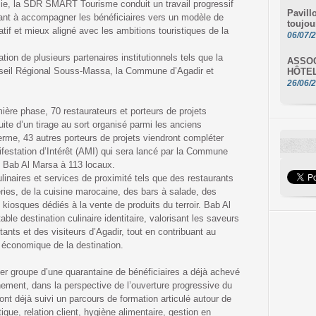
ie, la SDR SMART Tourisme conduit un travail progressif
Pavill
ant à accompagner les bénéficiaires vers un modèle de
toujou
atif et mieux aligné avec les ambitions touristiques de la
06/07/
ation de plusieurs partenaires institutionnels tels que la
ASSOC
seil Régional Souss-Massa, la Commune d’Agadir et
HÔTE
26/06/
ière phase, 70 restaurateurs et porteurs de projets
ite d’un tirage au sort organisé parmi les anciens
 terme, 43 autres porteurs de projets viendront compléter
festation d’Intérêt (AMI) qui sera lancé par la Commune
 de Bab Al Marsa à 113 locaux.
linaires et services de proximité tels que des restaurants
ries, de la cuisine marocaine, des bars à salade, des
 kiosques dédiés à la vente de produits du terroir. Bab Al
ble destination culinaire identitaire, valorisant les saveurs
tants et des visiteurs d’Agadir, tout en contribuant au
et économique de la destination.
ier groupe d’une quarantaine de bénéficiaires a déjà achevé
ment, dans la perspective de l’ouverture progressive du
 ont déjà suivi un parcours de formation articulé autour de
ique, relation client, hygiène alimentaire, gestion en