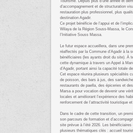
Tourisme. Depuis plus d’une année et dem
d’accompagnement et de structuration vis
restauration plus professionnel, plus qualit
destination Agadir.
Ce projet bénéficie de l’appui et de l’implic
Wilaya de la Région Souss-Massa, le Con
l’Initiative Souss Massa.
Le futur espace accueillera, dans une prem
réaffectés par la Commune d’Agadir à la su
bénéficiaires (les ayants droit du site). À
cette dynamique à travers un Appel à Mani
d’Agadir, portant ainsi la capacité totale
Cet espace réunira plusieurs spécialités cu
de poisson, des bars à jus, des sandwiche
restaurants de paella, des épiceries et des
Marsa a pour vocation de devenir une vérita
locales et améliorant l’expérience des habi
renforcement de l’attractivité touristique 
Dans le cadre de cette transition, un prem
son parcours de formation et d’accompagne
site prévue à l’été 2026. Les bénéficiaires
plusieurs thématiques clés : accueil tourist