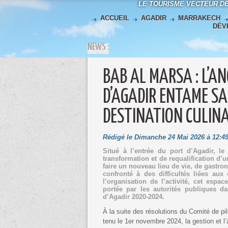
LE TOURISME VECTEUR D
ACCUEIL
AGADIR
MARRAKECH
DÉV
NEWS :
BAB AL MARSA : L’A
D’AGADIR ENTAME S
DESTINATION CULINA
Rédigé le Dimanche 24 Mai 2026 à 12:49
Situé à l’entrée du port d’Agadir, l
transformation et de requalification d’
faire un nouveau lieu de vie, de gastro
confronté à des difficultés liées aux 
l’organisation de l’activité, cet espa
portée par les autorités publiques
d’Agadir 2020-2024.
À la suite des résolutions du Comité de 
tenu le 1er novembre 2024, la gestion et 