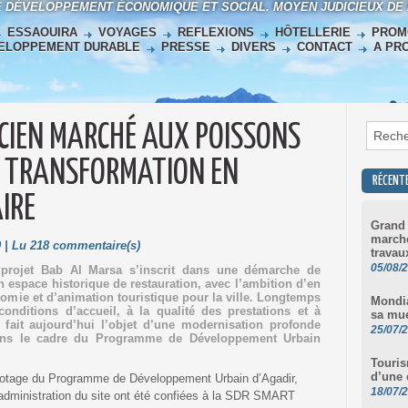
E DÉVELOPPEMENT ÉCONOMIQUE ET SOCIAL. MOYEN JUDICIEUX DE
ESSAOUIRA
VOYAGES
REFLEXIONS
HÔTELLERIE
PROM
ELOPPEMENT DURABLE
PRESSE
DIVERS
CONTACT
A PR
NCIEN MARCHÉ AUX POISSONS
A TRANSFORMATION EN
RÉCENT
IRE
Grand 
marché
 | Lu 218 commentaire(s)
travau
05/08/
e projet Bab Al Marsa s’inscrit dans une démarche de
un espace historique de restauration, avec l’ambition d’en
nomie et d’animation touristique pour la ville. Longtemps
Mondia
conditions d’accueil, à la qualité des prestations et à
sa mu
ce fait aujourd’hui l’objet d’une modernisation profonde
25/07/
 dans le cadre du Programme de Développement Urbain
Touris
d’une 
pilotage du Programme de Développement Urbain d’Agadir,
18/07/
l’administration du site ont été confiées à la SDR SMART