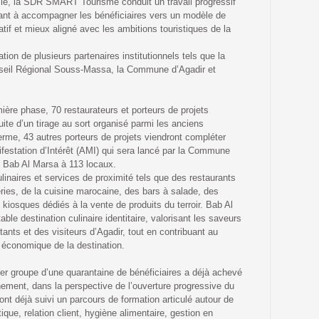
ie, la SDR SMART Tourisme conduit un travail progressif
ant à accompagner les bénéficiaires vers un modèle de
atif et mieux aligné avec les ambitions touristiques de la
ation de plusieurs partenaires institutionnels tels que la
seil Régional Souss-Massa, la Commune d’Agadir et
ière phase, 70 restaurateurs et porteurs de projets
ite d’un tirage au sort organisé parmi les anciens
 terme, 43 autres porteurs de projets viendront compléter
festation d’Intérêt (AMI) qui sera lancé par la Commune
 de Bab Al Marsa à 113 locaux.
linaires et services de proximité tels que des restaurants
ries, de la cuisine marocaine, des bars à salade, des
 kiosques dédiés à la vente de produits du terroir. Bab Al
ble destination culinaire identitaire, valorisant les saveurs
tants et des visiteurs d’Agadir, tout en contribuant au
et économique de la destination.
ier groupe d’une quarantaine de bénéficiaires a déjà achevé
ment, dans la perspective de l’ouverture progressive du
 ont déjà suivi un parcours de formation articulé autour de
ique, relation client, hygiène alimentaire, gestion en