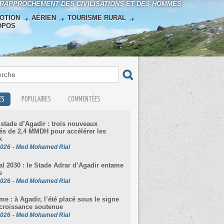
 RAPPROCHEMENT DES CIVILISATIONS ET DES HOMMES
OTION
AÉRIEN
TOURISME RURAL
OPOS
ES
POPULAIRES
COMMENTÉES
stade d’Agadir : trois nouveaux
s de 2,4 MMDH pour accélérer les
x
2026
-
Med Mohamed Rial
l 2030 : le Stade Adrar d’Agadir entame
e
2026
-
Med Mohamed Rial
me : à Agadir, l’été placé sous le signe
croissance soutenue
2026
-
Med Mohamed Rial