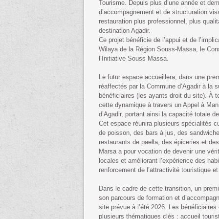
Tourisme. Depuis plus d’une année et dem
d’accompagnement et de structuration vis
restauration plus professionnel, plus qualit
destination Agadir.
Ce projet bénéficie de l’appui et de l’implic
Wilaya de la Région Souss-Massa, le Con
l’Initiative Souss Massa.
Le futur espace accueillera, dans une prem
réaffectés par la Commune d’Agadir à la su
bénéficiaires (les ayants droit du site). À
cette dynamique à travers un Appel à Mani
d’Agadir, portant ainsi la capacité totale
Cet espace réunira plusieurs spécialités cu
de poisson, des bars à jus, des sandwiche
restaurants de paella, des épiceries et des
Marsa a pour vocation de devenir une vérita
locales et améliorant l’expérience des habi
renforcement de l’attractivité touristique 
Dans le cadre de cette transition, un prem
son parcours de formation et d’accompagne
site prévue à l’été 2026. Les bénéficiaires
plusieurs thématiques clés : accueil tourist