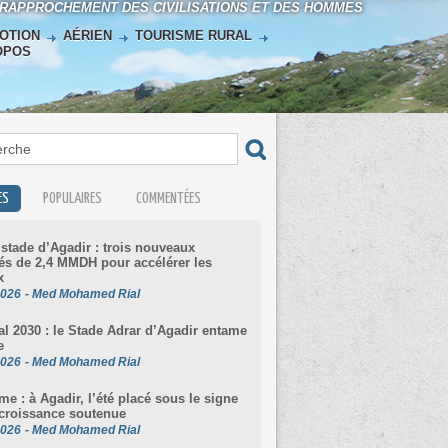
 RAPPROCHEMENT DES CIVILISATIONS ET DES HOMMES
OTION
AÉRIEN
TOURISME RURAL
OPOS
ES
POPULAIRES
COMMENTÉES
stade d’Agadir : trois nouveaux
s de 2,4 MMDH pour accélérer les
x
2026
-
Med Mohamed Rial
l 2030 : le Stade Adrar d’Agadir entame
e
2026
-
Med Mohamed Rial
me : à Agadir, l’été placé sous le signe
croissance soutenue
2026
-
Med Mohamed Rial