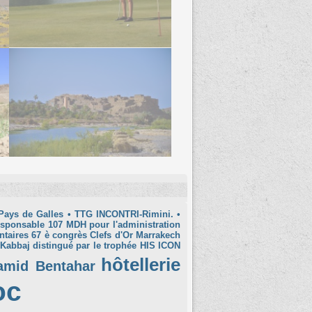
Pays de Galles
• TTG INCONTRI-Rimini.
•
esponsable
107 MDH pour l'administration
ntaires
67 è congrès Clefs d'Or Marrakech
 Kabbaj distingué par le trophée HIS ICON
hôtellerie
amid Bentahar
oc