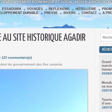
E DÉVELOPPEMENT ÉCONOMIQUE ET SOCIAL. MOYEN JUDICIEUX DE
ESSAOUIRA
VOYAGES
REFLEXIONS
HÔTELLERIE
PROM
ELOPPEMENT DURABLE
PRESSE
DIVERS
CONTACT
A PR
E AU SITE HISTORIQUE AGADIR
RÉCENT
Lu 123 commentaire(s)
Grand 
ident du gouvernement des Iles canaries
marché
travau
05/08/
Mondia
sa mu
25/07/
Touris
d’une 
18/07/