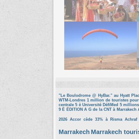
"Le Boulodrome @ HyBar." au Hyatt Pla
WTM-Londres
1 million de touristes pour
centrale
5 è Université DéfiMed
5 millions
9 È ÉDITION
A G de la CNT à Marrakech
2026
Accor cède 33% à Risma
Achraf
Marrakech
Marrakech tour