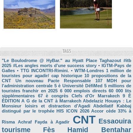
TAGS
"Le Boulodrome @ HyBar." au Hyatt Place Taghazout
#itb
2025
#Les angles morts d’une success story
• IGTM-Pays de
Galles
• TTG INCONTRI-Rimini.
• WTM-Londres
1 million de
touristes pour agadir/ cap historique
10 propositions de la
CNT Un nouveau Pacte Responsable
107 MDH pour
l'administration centrale
5 è Université DéfiMed
5 millions de
touristes franchir en 2025
6 000 emplois directs
60 000 lits
sipplémentaires
67 è congrès Clefs d'Or Marrakech
9 È
ÉDITION
A G de la CNT à Marrakech
Abdelaziz Houays : Le
Monsieur loisirs et distraction d’Agadi
Abdellatif Kabbaj
distingué par le trophée HIS ICON 2026
Accor cède 33% à
CNT
Essaouira
Risma
Achraf Fayda à Agadir
tourisme
Fès
Hamid Bentahar