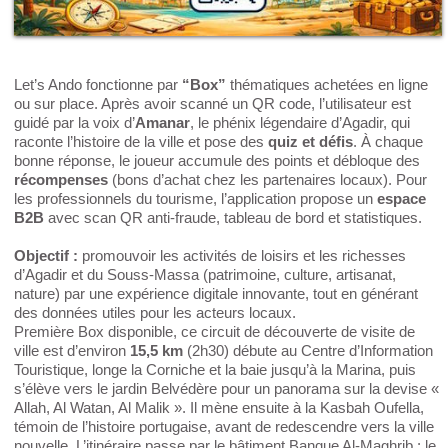
Let’s Ando fonctionne par
“Box”
thématiques achetées en ligne
ou sur place. Après avoir scanné un QR code, l’utilisateur est
guidé par la voix d’
Amanar
, le phénix légendaire d’Agadir, qui
raconte l’histoire de la ville et pose des
quiz et défis
. À chaque
bonne réponse, le joueur accumule des points et débloque des
récompenses
(bons d’achat chez les partenaires locaux). Pour
les professionnels du tourisme, l’application propose un
espace
B2B
avec scan QR anti‑fraude, tableau de bord et statistiques.
Objectif :
promouvoir les activités de loisirs et les richesses
d’Agadir et du Souss-Massa (patrimoine, culture, artisanat,
nature) par une expérience digitale innovante, tout en générant
des données utiles pour les acteurs locaux.
Première Box disponible, ce circuit de découverte de visite de
ville est d’environ
15,5 km
(2h30) débute au Centre d’Information
Touristique, longe la Corniche et la baie jusqu’à la Marina, puis
s’élève vers le jardin Belvédère pour un panorama sur la devise «
Allah, Al Watan, Al Malik ». Il mène ensuite à la Kasbah Oufella,
témoin de l’histoire portugaise, avant de redescendre vers la ville
nouvelle. L’itinéraire passe par le bâtiment Banque Al‑Maghrib : le