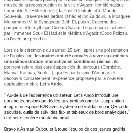
musée de la reconstruction de la ville d’Agadir, l’emblématique
Immeuble A, l’Hôtel de Ville, la Poste Centrale et le Mur du
Souvenir. Il traverse les jardins Olhão et Ibn Zaïdoun, la Mosquée
Mohammed V, la Synagogue Beth‑El, puis la Caserne des
pompiers et le mythique Cinéma Salam. Le parcours s’achève
par l’immense Souk El Had et la Médina d’Agadir (Coco Polizzi),
où l’aventure prend fin.
Lors de la cérémonie du samedi 25 avril, après une présentation
de l’application,
les invités
ont été conviés à vivre eux-mêmes
une démonstration interactive en conditions réelles
: ils
pourront suivre plusieurs étapes clés du parcours (Corniche,
Marina, Kasbah, Souk…), guidés par la voix d’Amanar, et
découvrir concrètement l’expérience proposée par la nouvelle
application mobile
Let’s Ando
.
"
Au-delà de l’expérience utilisateur, Let’s Ando introduit une
couche technologique dédiée aux professionnels. L’application
intègre un espace B2B avec système de validation par QR code
sécurisé, outils de suivi des flux et tableaux de bord analytiques."
dira notre confère mustapha amal.
Bravo à Asmaa Oubou et à toute l'équipe de ces jeunes gadiris ,