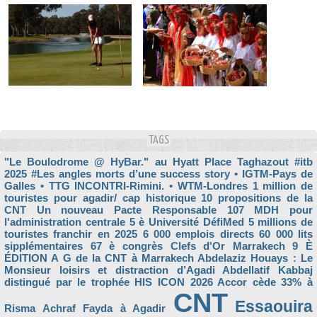
TAGS
"Le Boulodrome @ HyBar." au Hyatt Place Taghazout
#itb
2025
#Les angles morts d’une success story
• IGTM-Pays de
Galles
• TTG INCONTRI-Rimini.
• WTM-Londres
1 million de
touristes pour agadir/ cap historique
10 propositions de la
CNT Un nouveau Pacte Responsable
107 MDH pour
l'administration centrale
5 è Université DéfiMed
5 millions de
touristes franchir en 2025
6 000 emplois directs
60 000 lits
sipplémentaires
67 è congrès Clefs d'Or Marrakech
9 È
ÉDITION
A G de la CNT à Marrakech
Abdelaziz Houays : Le
Monsieur loisirs et distraction d’Agadi
Abdellatif Kabbaj
distingué par le trophée HIS ICON 2026
Accor cède 33% à
CNT
Essaouira
Risma
Achraf Fayda à Agadir