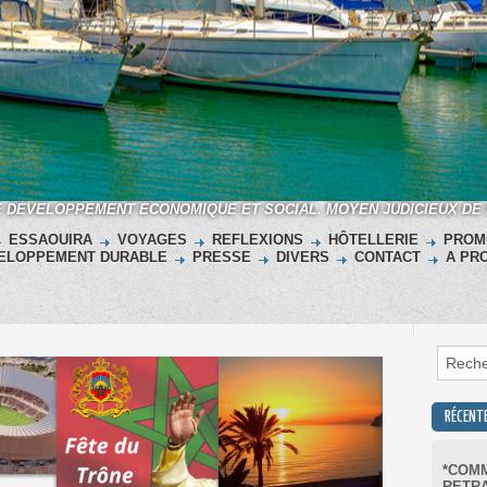
E DÉVELOPPEMENT ÉCONOMIQUE ET SOCIAL. MOYEN JUDICIEUX DE
ESSAOUIRA
VOYAGES
REFLEXIONS
HÔTELLERIE
PROM
ELOPPEMENT DURABLE
PRESSE
DIVERS
CONTACT
A PR
RÉCENT
*COMM
RETRA