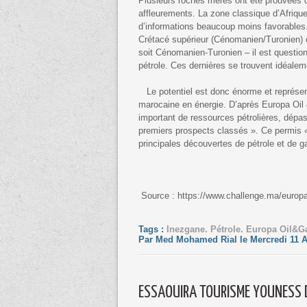
Plusieurs roches mères ont été prouvées d
affleurements. La zone classique d’Afrique
d’informations beaucoup moins favorables.
Crétacé supérieur (Cénomanien/Turonien) et
soit Cénomanien-Turonien – il est questio
pétrole. Ces dernières se trouvent idéalem
Le potentiel est donc énorme et représen
marocaine en énergie. D’après Europa Oil
important de ressources pétrolières, dépass
premiers prospects classés ». Ce permis 
principales découvertes de pétrole et de ga
Source : https://www.challenge.ma/europa-
Tags :
Inezgane. Pétrole. Europa Oil&Ga
Par Med Mohamed Rial le Mercredi 11 A
ESSAOUIRA TOURISME YOUNESS D