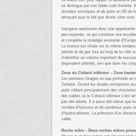
se distingue par son faible coût d’entrée. 
données sismiques et de puits en 3D de h
attrayant pour le fait que divers sites son
Inezgane représente donc une opportunité 
peu explorée, ce qui constitue une excelle
et complète la stratégie existante d’Europa
La licence est située sur la même tendan
pétrole et de gaz tout au long de la côte o
d’identifier un volume important de ressour
(équivalent pétrole), rien que dans les ci
Zone du Crétacé inférieur – Zone haut
Les premiers forages en eau profonde se s
Tertiaire. Durant les études entreprises av
puits ciblant principalement des structures
des sables où le Crétacé inférieur s’est am
pas été atteint. Il a aussi été relevé que
nombre d’horizons et de nombreux puits o
d’hydrocarbures. La présence d’un réservo
sable.
Roche mère – Deux roches mères prouv