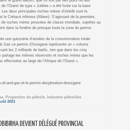
ans le grand bassin, que ce soit par des puits ou des
 de l’Ouest de type « Jubilee » a été forée sur la base
 Les deux principales roches mères d’intérêt sont le
 le Crétacé inférieur (Albien). S’agissant de la première,
n de roches mères prouvées de classe mondiale, sujettes au
ent dans la fenêtre de presque toute la zone du permis.
te une quinzaine d’années de la consommation totale
 & Gas ce permis d’Inzegane représente un « volume
ant les 2 milliards de barils, rien que dans les cinq
« partage les mêmes réservoirs et roches mères que les
z effectuées au large de l’Afrique de l’Ouest ».
oil-and-gas-et-le-permis-dexploration-dinezgane
s. Propection du pétrole. Industrie pétrolière
oût 2021
BIBIRHA DEVIENT DÉLÉGUÉ PROVINCIAL