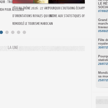
ADIR : TROIS NOUVEAUX
LE RÉ
MONDIAL 2030 : LE
SOCIA
FÊTE DU TRÔNE 2026 : 27 ANS
POURQUOI L’OUTGOING ÉCHAPPE T-IL
MDH POUR ACCÉLÉRER
07/08/
ENTAME SA MUE
D’ORIENTATIONS ROYALES QUI ONT
ENCORE AUX STATISTIQUES OFFICIELLES ?
Grand 
marché
REMODELÉ LE TOURISME MAROCAIN
travau
05/08/
Fête d
royale
LA UNE
30/07/
Pourqu
statist
28/07/
Mondia
sa mu
25/07/