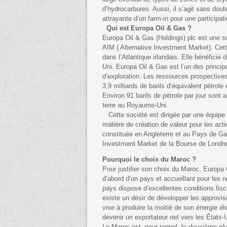
d’hydrocarbures. Aussi, il s’agit sans dout
attrayante d’un farm-in pour une participati
Qui est Europa Oil & Gas ?
Europa Oil & Gas (Holdings) plc est une so
AIM ( Alternative Investment Market). Cette
dans l’Atlantique irlandais. Elle bénéficie
Uni. Europa Oil & Gas est l’un des principa
d’exploration. Les ressources prospectiv
3,9 milliards de barils d’équivalent pétrole e
Environ 91 barils de pétrole par jour sont 
terre au Royaume-Uni.
Cette société est dirigée par une équipe 
matière de création de valeur pour les acti
constituée en Angleterre et au Pays de Gal
Investment Market de la Bourse de Londr
Pourquoi le choix du Maroc ?
Pour justifier son choix du Maroc, Europa 
d’abord d’un pays et accueillant pour les 
pays dispose d’excellentes conditions fisca
existe un désir de développer les approvi
vise à produire la moitié de son énergie él
devenir un exportateur net vers les États-
Le Maroc est, pour rappel, le deuxième plu