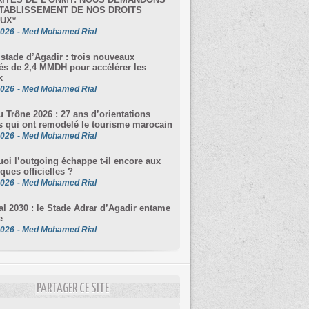
TABLISSEMENT DE NOS DROITS
 STADE ADRAR D’AGADIR
UX*
2026
-
Med Mohamed Rial
stade d’Agadir : trois nouveaux
s de 2,4 MMDH pour accélérer les
x
2026
-
Med Mohamed Rial
u Trône 2026 : 27 ans d’orientations
s qui ont remodelé le tourisme marocain
2026
-
Med Mohamed Rial
oi l’outgoing échappe t-il encore aux
iques officielles ?
2026
-
Med Mohamed Rial
l 2030 : le Stade Adrar d’Agadir entame
e
2026
-
Med Mohamed Rial
PARTAGER CE SITE