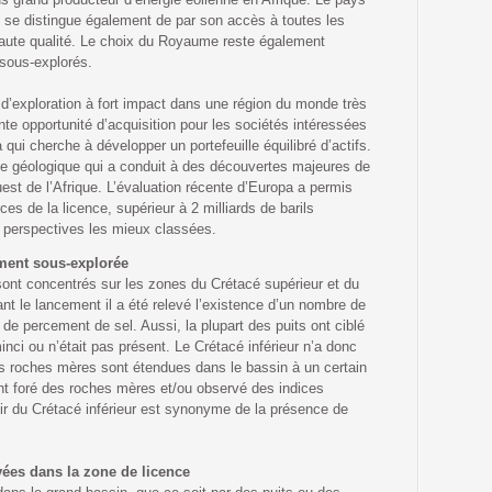
Il se distingue également de par son accès à toutes les
aute qualité. Le choix du Royaume reste également
t sous-explorés.
d’exploration à fort impact dans une région du monde très
nte opportunité d’acquisition pour les sociétés intéressées
 qui cherche à développer un portefeuille équilibré d’actifs.
ce géologique qui a conduit à des découvertes majeures de
uest de l’Afrique. L’évaluation récente d’Europa a permis
ces de la licence, supérieur à 2 milliards de barils
nq perspectives les mieux classées.
ement sous-explorée
ont concentrés sur les zones du Crétacé supérieur et du
ant le lancement il a été relevé l’existence d’un nombre de
 de percement de sel. Aussi, la plupart des puits ont ciblé
inci ou n’était pas présent. Le Crétacé inférieur n’a donc
 les roches mères sont étendues dans le bassin à un certain
nt foré des roches mères et/ou observé des indices
ir du Crétacé inférieur est synonyme de la présence de
ées dans la zone de licence