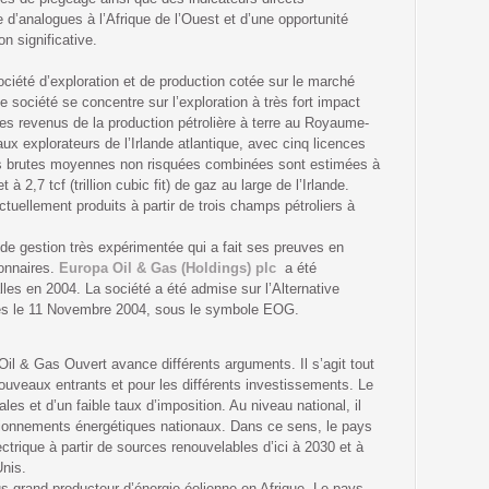
e d’analogues à l’Afrique de l’Ouest et d’une opportunité
on significative.
ciété d’exploration et de production cotée sur le marché
 société se concentre sur l’exploration à très fort impact
 des revenus de la production pétrolière à terre au Royaume-
ux explorateurs de l’Irlande atlantique, avec cinq licences
es brutes moyennes non risquées combinées sont estimées à
t à 2,7 tcf (trillion cubic fit) de gaz au large de l’Irlande.
actuellement produits à partir de trois champs pétroliers à
de gestion très expérimentée qui a fait ses preuves en
onnaires.
Europa Oil & Gas (Holdings) plc
a été
les en 2004. La société a été admise sur l’Alternative
es le 11 Novembre 2004, sous le symbole EOG.
Oil & Gas Ouvert avance différents arguments. Il s’agit tout
nouveaux entrants et pour les différents investissements. Le
les et d’un faible taux d’imposition. Au niveau national, il
sionnements énergétiques nationaux. Dans ce sens, le pays
ectrique à partir de sources renouvelables d’ici à 2030 et à
Unis.
s grand producteur d’énergie éolienne en Afrique. Le pays