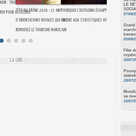
ADIR : TROIS NOUVEAUX
LE RÉ
MONDIAL 2030 : LE
SOCIA
FÊTE DU TRÔNE 2026 : 27 ANS
POURQUOI L’OUTGOING ÉCHAPPE T-IL
MDH POUR ACCÉLÉRER
07/08/
ENTAME SA MUE
D’ORIENTATIONS ROYALES QUI ONT
ENCORE AUX STATISTIQUES OFFICIELLES ?
Grand 
marché
REMODELÉ LE TOURISME MAROCAIN
travau
05/08/
Fête d
royale
LA UNE
30/07/
Pourqu
statist
28/07/
Mondia
sa mu
25/07/