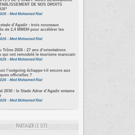
TABLISSEMENT DE NOS DROITS
 STADE ADRAR D’AGADIR
UX*
2026
-
Med Mohamed Rial
stade d’Agadir : trois nouveaux
s de 2,4 MMDH pour accélérer les
x
2026
-
Med Mohamed Rial
u Trône 2026 : 27 ans d’orientations
s qui ont remodelé le tourisme marocain
2026
-
Med Mohamed Rial
oi l’outgoing échappe t-il encore aux
iques officielles ?
2026
-
Med Mohamed Rial
l 2030 : le Stade Adrar d’Agadir entame
e
2026
-
Med Mohamed Rial
PARTAGER CE SITE