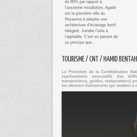
de 80% par rapport à
l’ancienne installation, Agadir
est la première ville du
Royaume à adopter une
architecture d’éclairage festif
télégéré. Joindre l’utile à
l’agréable. C’est en partant de
ce principe que...
TOURISME / CNT / HAMID BENTA
Le Président de la Confédération Nat
représentants associatifs des diff
transporteurs, guides, restaurateurs) pou
les derniers évènements qui mettent à m