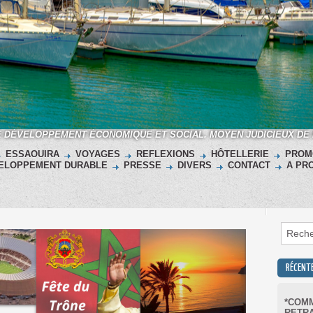
E DÉVELOPPEMENT ÉCONOMIQUE ET SOCIAL. MOYEN JUDICIEUX DE
ESSAOUIRA
VOYAGES
REFLEXIONS
HÔTELLERIE
PROM
ELOPPEMENT DURABLE
PRESSE
DIVERS
CONTACT
A PR
RÉCENT
*COMM
RETRA