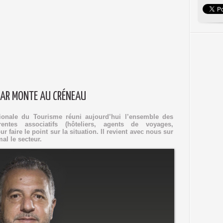
HAR MONTE AU CRÉNEAU
ionale du Tourisme réuni aujourd’hui l’ensemble des
érentes associatifs (hôteliers, agents de voyages,
r faire le point sur la situation. Il revient avec nous sur
al le secteur.