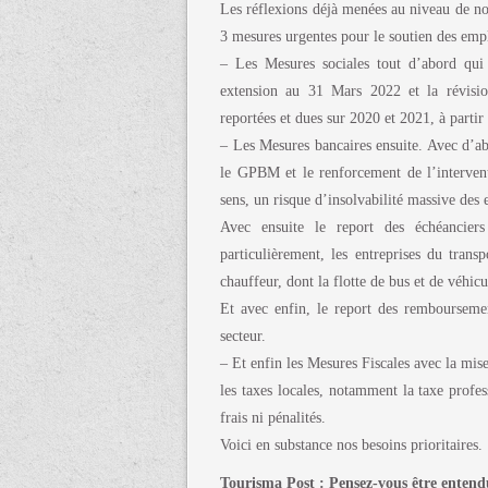
Les réflexions déjà menées au niveau de nos
3 mesures urgentes pour le soutien des emplo
– Les Mesures sociales tout d’abord qu
extension au 31 Mars 2022 et la révisio
reportées et dues sur 2020 et 2021, à parti
– Les Mesures bancaires ensuite. Avec d’a
le GPBM et le renforcement de l’intervent
sens, un risque d’insolvabilité massive des e
Avec ensuite le report des échéanciers
particulièrement, les entreprises du trans
chauffeur, dont la flotte de bus et de véhicu
Et avec enfin, le report des remboursemen
secteur.
– Et enfin les Mesures Fiscales avec la mis
les taxes locales, notamment la taxe profe
frais ni pénalités.
Voici en substance nos besoins prioritaires.
Tourisma Post : Pensez-vous être entend